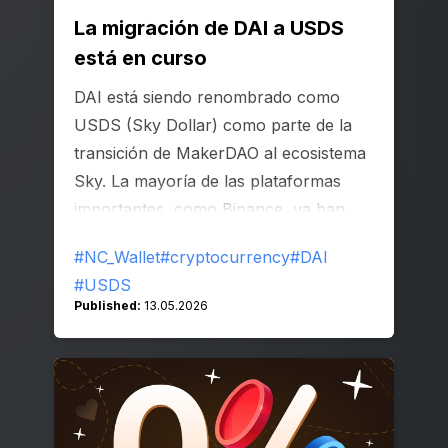
La migración de DAI a USDS
está en curso
DAI está siendo renombrado como
USDS (Sky Dollar) como parte de la
transición de MakerDAO al ecosistema
Sky. La mayoría de las plataformas
importantes, como Binance, ya han
comenzado a reemplazar o eliminar
#NC_Wallet
#cryptocurrency
#DAI
DAI de sus listados.
#USDS
Published:
13.05.2026