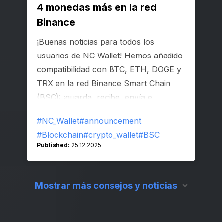
4 monedas más en la red
Binance
¡Buenas noticias para todos los
usuarios de NC Wallet! Hemos añadido
compatibilidad con BTC, ETH, DOGE y
TRX en la red Binance Smart Chain
(BSC): ¡guarda, recibe, envía e
intercambia tus criptomonedas en una
#NC_Wallet
#announcement
sola app!
#Blockchain
#crypto_wallet
#BSC
Published:
25.12.2025
Mostrar más consejos y noticias