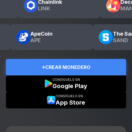
pped Bitcoin
Chainlink
TC
LINK
ApeCoin
The Sandbox
APE
SAND
CREAR MONEDERO
CONSÍGUELO EN
Google Play
CONSÍGUELO EN
App Store