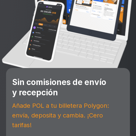
Sin comisiones de envío
y recepción
Añade POL a tu billetera Polygon:
envía, deposita y cambia. ¡Cero
tarifas!