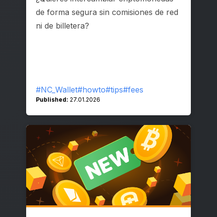
de forma segura sin comisiones de red
ni de billetera?
#NC_Wallet
#howto
#tips
#fees
Published:
27.01.2026