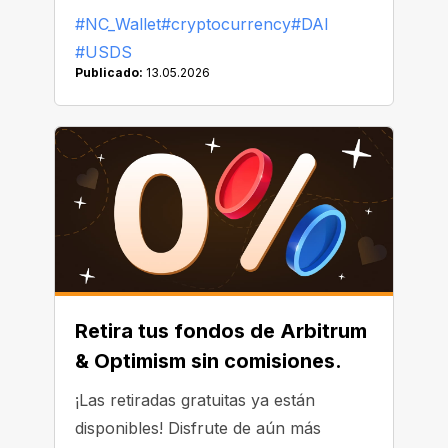
comenzado a reemplazar o eliminar
#NC_Wallet
#cryptocurrency
#DAI
DAI de sus listados.
#USDS
Publicado:
13.05.2026
Retira tus fondos de Arbitrum
& Optimism sin comisiones.
¡Las retiradas gratuitas ya están
disponibles! Disfrute de aún más