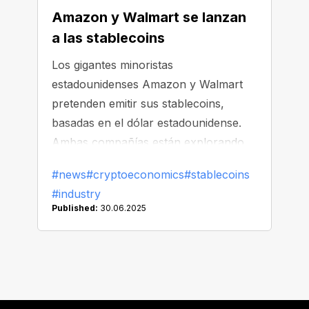
Amazon y Walmart se lanzan
a las stablecoins
Los gigantes minoristas
estadounidenses Amazon y Walmart
pretenden emitir sus stablecoins,
basadas en el dólar estadounidense.
Ambas compañías están explorando
cómo una stablecoin personalizada
#news
#cryptoeconomics
#stablecoins
podría proporcionar a los usuarios
#industry
una forma más fácil de pagar bienes y
Published:
30.06.2025
servicios, incluso podría reemplazar
algunas funciones bancarias
tradicionales en el futuro.