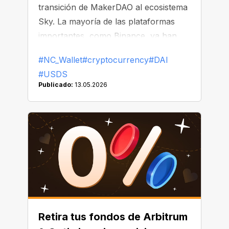
transición de MakerDAO al ecosistema
Sky. La mayoría de las plataformas
importantes, como Binance, ya han
comenzado a reemplazar o eliminar
#NC_Wallet
#cryptocurrency
#DAI
DAI de sus listados.
#USDS
Publicado:
13.05.2026
Retira tus fondos de Arbitrum