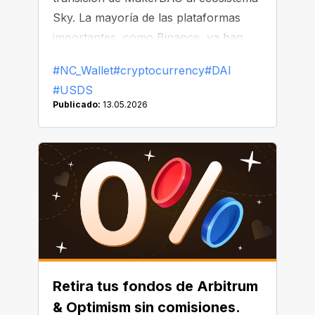
Sky. La mayoría de las plataformas
importantes, como Binance, ya han
comenzado a reemplazar o eliminar
#NC_Wallet
#cryptocurrency
#DAI
DAI de sus listados.
#USDS
Publicado:
13.05.2026
Retira tus fondos de Arbitrum
& Optimism sin comisiones.