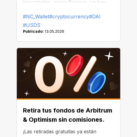
importantes, como Binance, ya han
comenzado a reemplazar o eliminar
#NC_Wallet
#cryptocurrency
#DAI
DAI de sus listados.
#USDS
Publicado:
13.05.2026
Retira tus fondos de Arbitrum
& Optimism sin comisiones.
¡Las retiradas gratuitas ya están