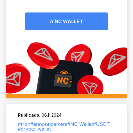
A NC WALLET
Publicado:
06.11.2024
#tron
#announcement
#NC_Wallet
#USDT
#crypto_wallet