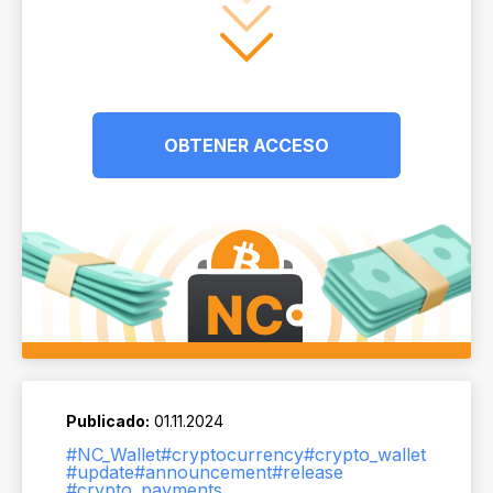
OBTENER ACCESO
Publicado:
01.11.2024
#NC_Wallet
#cryptocurrency
#crypto_wallet
#update
#announcement
#release
#crypto_payments