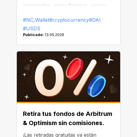
importantes, como Binance, ya han
comenzado a reemplazar o eliminar
#NC_Wallet
#cryptocurrency
#DAI
DAI de sus listados.
#USDS
Publicado:
13.05.2026
Retira tus fondos de Arbitrum
& Optimism sin comisiones.
¡Las retiradas gratuitas ya están