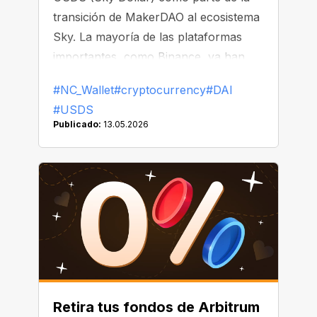
transición de MakerDAO al ecosistema
Sky. La mayoría de las plataformas
importantes, como Binance, ya han
comenzado a reemplazar o eliminar
#NC_Wallet
#cryptocurrency
#DAI
DAI de sus listados.
#USDS
Publicado:
13.05.2026
Retira tus fondos de Arbitrum