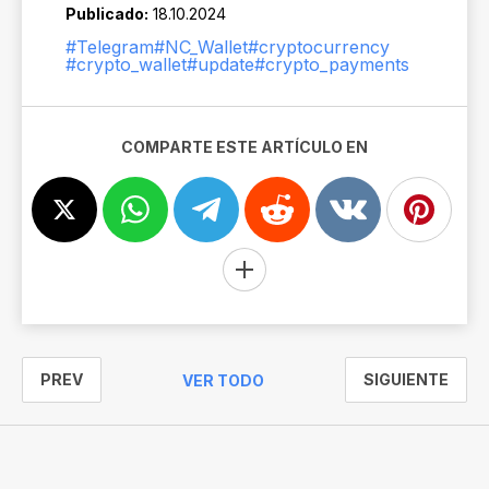
Publicado:
18.10.2024
#Telegram
#NC_Wallet
#cryptocurrency
#crypto_wallet
#update
#crypto_payments
COMPARTE ESTE ARTÍCULO EN
PREV
SIGUIENTE
VER TODO