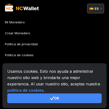
ES
Mi Monedero
Crear Monedero
Política de privacidad
Política de cookies
Política AML
Usamos cookies. Esto nos ayuda a administrar
Términos de uso
nuestro sitio web y brindarte una mejor
experiencia. Al usar nuestro sitio, aceptas nuestra
Apoyo
política de cookies
.
OK
© 2026. Zafiro Innovation Systems LLC. All rights reserved.