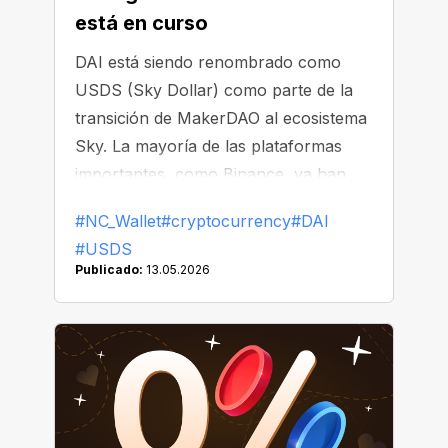
está en curso
DAI está siendo renombrado como
USDS (Sky Dollar) como parte de la
transición de MakerDAO al ecosistema
Sky. La mayoría de las plataformas
importantes, como Binance, ya han
comenzado a reemplazar o eliminar
#NC_Wallet
#cryptocurrency
#DAI
DAI de sus listados.
#USDS
Publicado:
13.05.2026