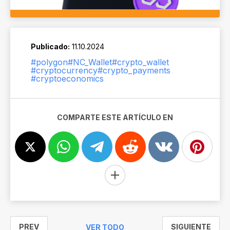
Publicado:
11.10.2024
#polygon
#NC_Wallet
#crypto_wallet
#cryptocurrency
#crypto_payments
#cryptoeconomics
COMPARTE ESTE ARTÍCULO EN
PREV
SIGUIENTE
VER TODO