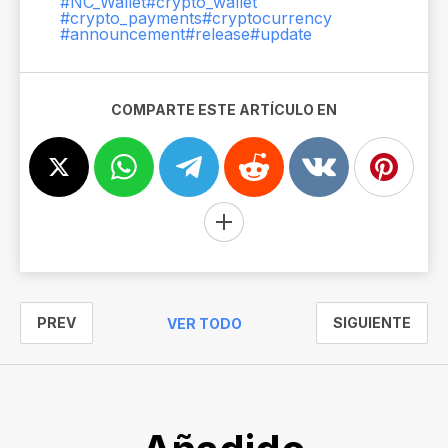
#NC_Wallet
#crypto_wallet
#crypto_payments
#cryptocurrency
#announcement
#release
#update
COMPARTE ESTE ARTÍCULO EN
PREV
SIGUIENTE
VER TODO