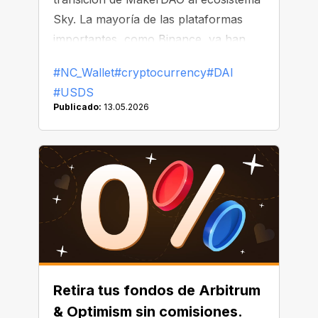
Sky. La mayoría de las plataformas
importantes, como Binance, ya han
comenzado a reemplazar o eliminar
#NC_Wallet
#cryptocurrency
#DAI
DAI de sus listados.
#USDS
Publicado:
13.05.2026
Retira tus fondos de Arbitrum
& Optimism sin comisiones.