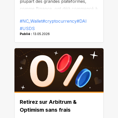
plupart des grandes plateformes,
comme Binance, ont déjà commencé à
remplacer ou à retirer le DAI de leur
#NC_Wallet
#cryptocurrency
#DAI
liste.
#USDS
Publié :
13.05.2026
Retirez sur Arbitrum &
Optimism sans frais