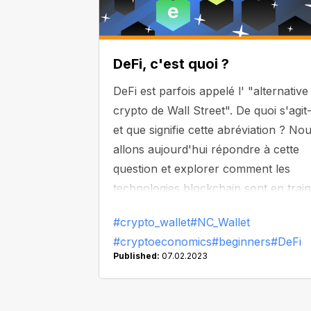
DeFi, c'est quoi ?
DeFi est parfois appelé l' "alternative
crypto de Wall Street". De quoi s'agit-
et que signifie cette abréviation ? No
allons aujourd'hui répondre à cette
question et explorer comment les
technologies blockchain sont en train
de changer notre perception des
#crypto_wallet
#NC_Wallet
services financiers.
#cryptoeconomics
#beginners
#DeFi
Published:
07.02.2023