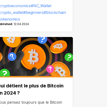
cryptoeconomics
#NC_Wallet
rypto-monnaie particulière.
crypto_wallet
#beginners
#blockchain
ujourd'hui, nous allons aborder un
tokenomics
utre aspect important de l'économie
ublished:
12.04.2024
es jetons : l'émission de jetons.
ui détient le plus de Bitcoin
n 2024 ?
ous pensez toujours que le Bitcoin