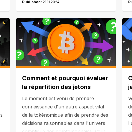
Published:
21.11.2024
P
p
Comment et pourquoi évaluer
C
la répartition des jetons
j
Le moment est venu de prendre
V
connaissance d'un autre aspect vital
d
ts
de la tokénomique afin de prendre des
d
décisions raisonnables dans l'univers
l
e
compliqué des cryptomonnaies. Vous
n