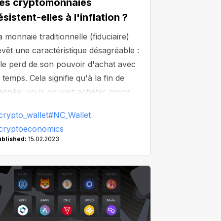
es cryptomonnaies
ésistent-elles à l'inflation ?
a monnaie traditionnelle (fiduciaire)
evêt une caractéristique désagréable :
lle perd de son pouvoir d'achat avec
e temps. Cela signifie qu'à la fin de
'année, vous pouvez acheter moins
e biens pour le même montant qu'au
crypto_wallet
#NC_Wallet
ébut. La baisse du pouvoir d'achat de
cryptoeconomics
a monnaie et la hausse générale des
ublished:
15.02.2023
rix s'appellent l'inflation. Qu'en est-il
es "crypto-actifs" ? Résistent-ils à
'inflation ? Aujourd'hui, nous
claircissons ce point.