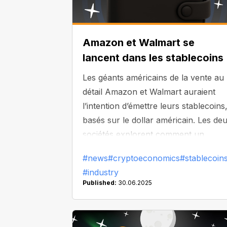
Amazon et Walmart se
lancent dans les stablecoins
Les géants américains de la vente au
détail Amazon et Walmart auraient
l’intention d’émettre leurs stablecoins
basés sur le dollar américain. Les de
sociétés explorent comment un
stablecoin personnalisé pourrait offri
#news
#cryptoeconomics
#stablecoin
aux utilisateurs un moyen plus facile
#industry
de payer des biens et des services,
Published:
30.06.2025
voire remplacer certaines
fonctionnalités bancaires
traditionnelles à l’avenir.