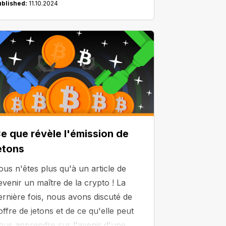
ublished:
11.10.2024
référé.
e que révèle l'émission de
etons
ous n'êtes plus qu'à un article de
evenir un maître de la crypto ! La
ernière fois, nous avons discuté de
'offre de jetons et de ce qu'elle peut
ous apprendre sur l'avenir d'une