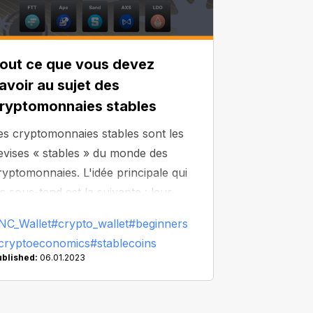
out ce que vous devez
avoir au sujet des
ryptomonnaies stables
es cryptomonnaies stables sont les
evises « stables » du monde des
ryptomonnaies. L'idée principale qui
es sous-tend est la suivante : leur
aleur est liée à celle d'autres actifs de
NC_Wallet
#crypto_wallet
#beginners
éserve comme le dollar, l'euro ou
cryptoeconomics
#stablecoins
ême l'or !
ublished:
06.01.2023