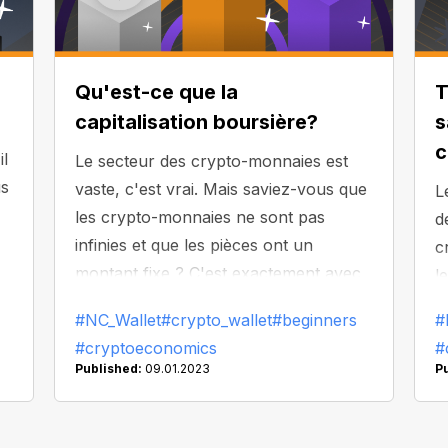
Qu'est-ce que la
T
capitalisation boursière?
s
c
il
Le secteur des crypto-monnaies est
us
vaste, c'est vrai. Mais saviez-vous que
L
les crypto-monnaies ne sont pas
d
infinies et que les pièces ont un
c
montant fixe ? C'est exactement avec
l
cela que travaille la capitalisation
v
#NC_Wallet
#crypto_wallet
#beginners
#
boursière. Aujourd'hui, nous allons en
r
#cryptoeconomics
#
discuter plus en détail et voir comment
m
Published:
09.01.2023
P
vous pouvez l'utiliser à votre avantage
!