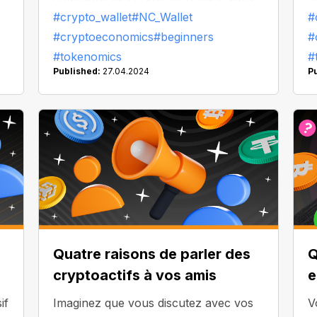
#crypto_wallet
#NC_Wallet
#
avez déjà découvert l'offre et
c
#cryptoeconomics
#beginners
#
l'émission de jetons. Penchons-nous à
A
#tokenomics
#
présent sur la façon dont leur
a
Published:
27.04.2024
P
répartition affecte la durabilité et la
d
stabilité d'une cryptomonnaie en
particulier.
Quatre raisons de parler des
Q
cryptoactifs à vos amis
e
if
Imaginez que vous discutez avec vos
V