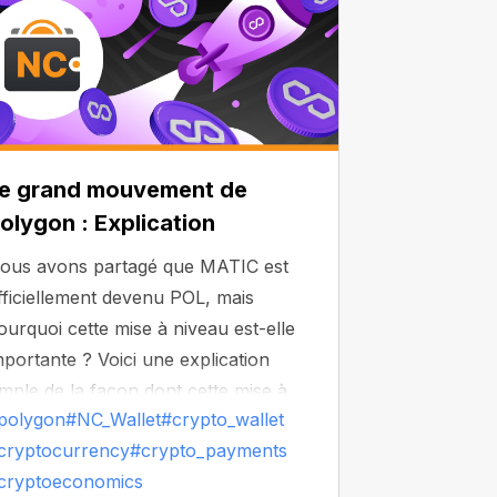
e grand mouvement de
olygon : Explication
ous avons partagé que MATIC est
fficiellement devenu POL, mais
ourquoi cette mise à niveau est-elle
mportante ? Voici une explication
imple de la façon dont cette mise à
polygon
#NC_Wallet
#crypto_wallet
iveau vous affecte en tant
cryptocurrency
#crypto_payments
u'utilisateur — et pourquoi POL
cryptoeconomics
ourrait bien devenir votre jeton