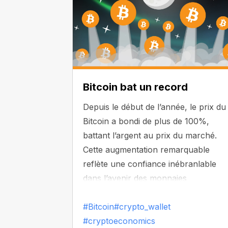
Bitcoin bat un record
Depuis le début de l’année, le prix du
Bitcoin a bondi de plus de 100%,
battant l’argent au prix du marché.
Cette augmentation remarquable
reflète une confiance inébranlable
dans l’avenir des monnaies
numériques, nous inspirant tous à
embrasser les possibilités à venir.
#Bitcoin
#crypto_wallet
#cryptoeconomics