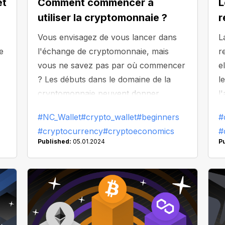
et
Comment commencer à
L
utiliser la cryptomonnaie ?
r
Vous envisagez de vous lancer dans
L
e
l'échange de cryptomonnaie, mais
r
vous ne savez pas par où commencer
e
? Les débuts dans le domaine de la
l
cryptomonnaie peuvent donner
l
r
l'impression de s'embarquer dans une
d
#NC_Wallet
#crypto_wallet
#beginners
#
nouvelle aventure, mais n'ayez crainte
d
#cryptocurrency
#cryptoeconomics
#
! NC Wallet a compilé un guide du
l
Published:
05.01.2024
P
débutant en cryptomonnaie pour vous
p
aider à naviguer dans ce domaine
d
passionnant.
l
é