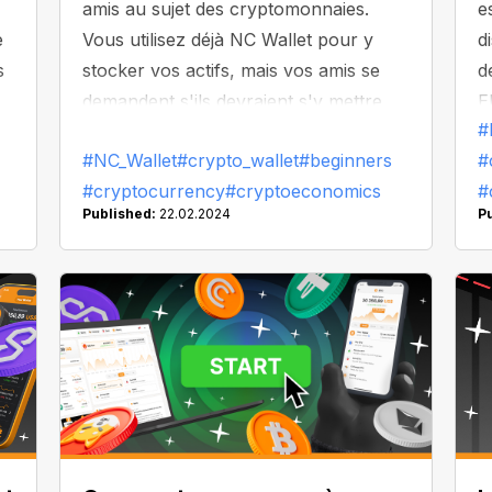
-
amis au sujet des cryptomonnaies.
e
e
Vous utilisez déjà NC Wallet pour y
d
s
stocker vos actifs, mais vos amis se
d
demandent s'ils devraient s'y mettre
E
#
également. Comment les convaincre
É
#NC_Wallet
#crypto_wallet
#beginners
#
qu'ils ont tout intérêt à découvrir le
n
#cryptocurrency
#cryptoeconomics
#
monde des cryptomonnaies ?
b
Published:
22.02.2024
P
e
d
S
d