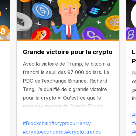
Grande victoire pour la crypto
L
P
Avec la victoire de Trump, le bitcoin a
franchi le seuil des 97 000 dollars. Le
N
PDG de l’exchange Binance, Richard
o
Teng, l’a qualifié de « grande victoire
p
pour la crypto ». Qu'est-ce que le
i
nouveau mandat de Donald Trump
s
pourrait signifier pour le
#
n
développement mondial du marché
#Blockchain
#cryptocurrency
#
q
des crypto-monnaies ?
#cryptoeconomics
#crypto_trends
#
p