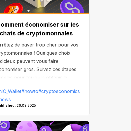
omment économiser sur les
chats de cryptomonnaies
rrêtez de payer trop cher pour vos
ryptomonnaies ! Quelques choix
udicieux peuvent vous faire
conomiser gros. Suivez ces étapes
imples pour toujours obtenir le
eilleur rapport qualité-prix lors de
NC_Wallet
#howto
#cryptoeconomics
os achats de cryptomonnaies :
news
ublished:
26.03.2025