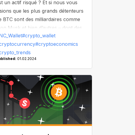
st un actif risqué ? Et si nous vous
isions que les plus grands détenteurs
e BTC sont des milliardaires comme
lon Musk et bien d’autres – dont des
NC_Wallet
#crypto_wallet
tats tout entiers ? Sur NC Wallet,
cryptocurrency
#cryptoeconomics
ous avons compilé une liste de
crypto_trends
aleines – entrepreneurs, entreprises
ublished:
01.02.2024
t pays qui ont investi des fortunes
ans le Bitcoin, en laissant de côté
atoshi Nakamoto, le plus performant
es mineurs de Bitcoin.