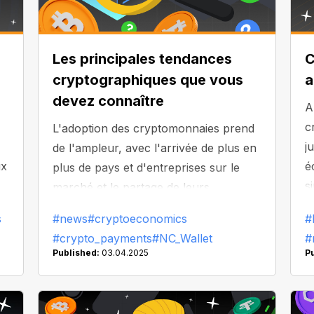
Les principales tendances
C
cryptographiques que vous
a
devez connaître
A
c
L'adoption des cryptomonnaies prend
,
j
de l'ampleur, avec l'arrivée de plus en
ux
é
plus de pays et d'entreprises sur le
s
marché et le partage de leurs
r
m
connaissances. La tendance actuelle à
s
#news
#cryptoeconomics
#
v
l'effacement des frontières entre
#crypto_payments
#NC_Wallet
#
cryptomonnaies et moyens de
Published:
03.04.2025
P
paiement traditionnels est en plein
essor. Explorons-la !