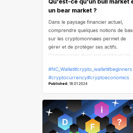
Qu'est-ce qu'un bull market 
un bear market ?
Dans le paysage financier actuel,
comprendre quelques notions de bas
sur les cryptomonnaies permet de
gérer et de protéger ses actifs.
Commençons donc par expliquer les
mécanismes du bull market et du bea
#NC_Wallet
#crypto_wallet
#beginners
market des cryptomonnaies.
#cryptocurrency
#cryptoeconomics
Published:
18.01.2024