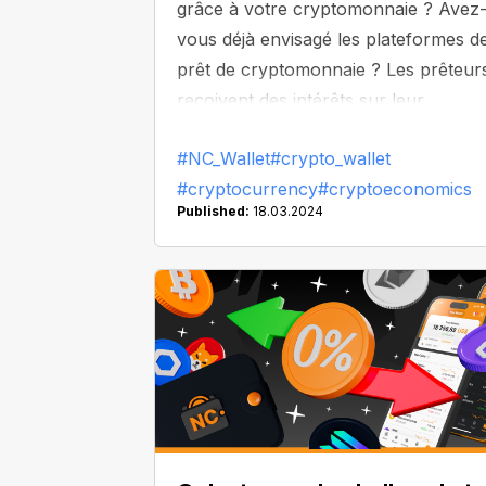
grâce à votre cryptomonnaie ? Avez
vous déjà envisagé les plateformes d
prêt de cryptomonnaie ? Les prêteur
reçoivent des intérêts sur leur
cryptomonnaie, comme c'est le cas
#NC_Wallet
#crypto_wallet
avec les comptes d'épargne
#cryptocurrency
#cryptoeconomics
traditionnels. Décortiquons tout cela
Published:
18.03.2024
avec NC Wallet et découvrons
comment faire fructifier votre
cryptomonnaie !