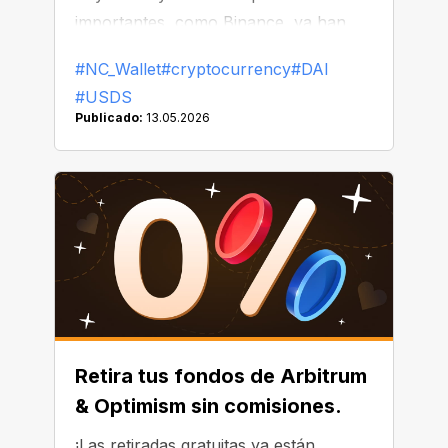
importantes, como Binance, ya han
comenzado a reemplazar o eliminar
#NC_Wallet
#cryptocurrency
#DAI
DAI de sus listados.
#USDS
Publicado:
13.05.2026
Retira tus fondos de Arbitrum
& Optimism sin comisiones.
¡Las retiradas gratuitas ya están