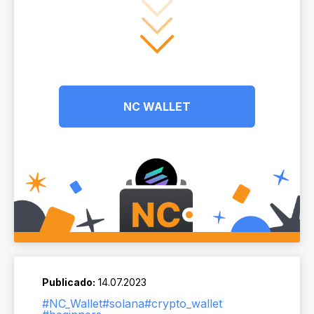
NC WALLET
Publicado:
14.07.2023
#NC_Wallet
#solana
#crypto_wallet