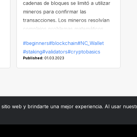
cadenas de bloques se limitó a utilizar
mineros para confirmar las
transacciones. Los mineros resolvían
complejos problemas matemáticos
tratando de encontrar una solución lo
#beginners
#blockchain
#NC_Wallet
más rápidamente posible. Tales
#staking
#validators
#cryptobasics
procesos eran lentos y consumían
Published:
01.03.2023
mucha energía, lo que generaba
grandes facturas y emisiones de calor.
itio web y brindarte una mejor experiencia. Al usar nuestr
ero
Crear Monedero
Política de privacidad
Política de co