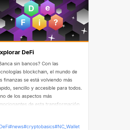
xplorar DeFi
Banca sin bancos? Con las
ecnologías blockchain, el mundo de
as finanzas se está volviendo más
ápido, sencillo y accesible para todos.
no de los aspectos más
mocionantes de esta transformación
s DeFi (Finanzas Descentralizadas).
DeFi
#news
#cryptobasics
#NC_Wallet