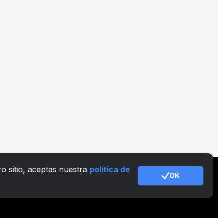
o sitio, aceptas nuestra
política de
OK
okies
Política AML
Términos de uso
Apoyo