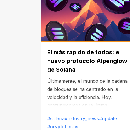
El más rápido de todos: el
nuevo protocolo Alpenglow
de Solana
Últimamente, el mundo de la cadena
de bloques se ha centrado en la
velocidad y la eficiencia. Hoy,
profundicemos en la última
actualización de Solana: el protocolo
#solana
#industry_news
#update
Alpenglow. ¿Qué promete y cuándo 
#cryptobasics
espera? Solana es conocida como u