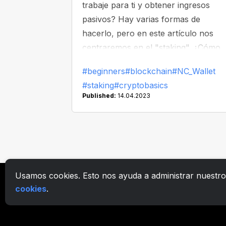
trabaje para ti y obtener ingresos
pasivos? Hay varias formas de
hacerlo, pero en este artículo nos
centraremos en el "staking". ¿Cómo
funciona y es seguro? ¿Qué métodos
#beginners
#blockchain
#NC_Wallet
de "staking" hay para probar?
#staking
#cryptobasics
Averigüémoslo.
Published:
14.04.2023
Usamos cookies. Esto nos ayuda a administrar nuestro s
cookies
.
Mi Moned