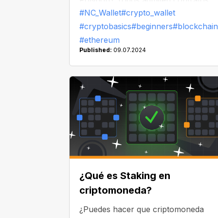
Polygon? Todos admiten contratos
#NC_Wallet
#crypto_wallet
inteligentes. Vayamos al fondo de su
#cryptobasics
#beginners
#blockchain
naturaleza.
#ethereum
Published:
09.07.2024
¿Qué es Staking en
criptomoneda?
¿Puedes hacer que criptomoneda