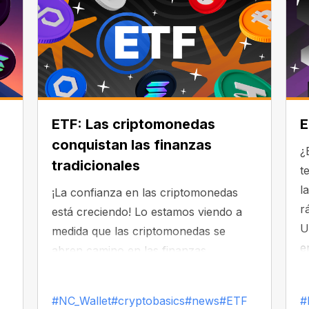
ETF: Las criptomonedas
E
conquistan las finanzas
¿
tradicionales
t
l
¡La confianza en las criptomonedas
r
está creciendo! Lo estamos viendo a
U
medida que las criptomonedas se
e
abren camino en las finanzas
e
tradicionales. Un buen ejemplo es el
se
crecimiento de los ETF de
#NC_Wallet
#cryptobasics
#news
#ETF
#
na
criptomonedas: 72 ETF están