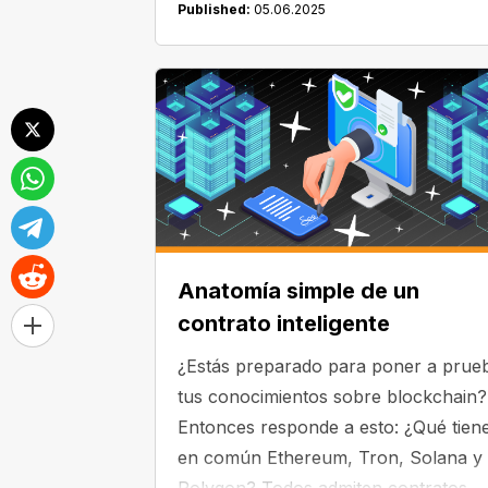
Published:
05.06.2025
de las cadenas de bloques más rápid
del mundo de las criptomonedas. Per
el equipo quería hacerlo aún mejor. 
por eso que introdujeron un nuevo
sistema llamado protocolo Alpenglo
para reemplazar el
Antiguo
mecanismo de consenso — un méto
que utiliza la red para la confirmació
de la transacción.
Anatomía simple de un
contrato inteligente
¿Estás preparado para poner a prue
tus conocimientos sobre blockchain?
Entonces responde a esto: ¿Qué tien
en común Ethereum, Tron, Solana y