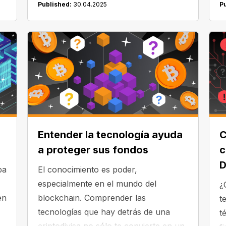
Published:
30.04.2025
P
as
actualmente a la espera de la
o
aprobación de la Comisión de Bolsa y
Es
Valores de Estados Unidos. Pero, ¿qué
es un ETF y en qué se diferencia de
w
las criptomonedas reales?
do
n
Entender la tecnología ayuda
C
a proteger sus fondos
c
ba
El conocimiento es poder,
especialmente en el mundo del
¿
en
blockchain. Comprender las
t
tecnologías que hay detrás de una
t