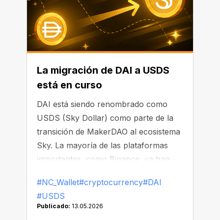
La migración de DAI a USDS
está en curso
DAI está siendo renombrado como
USDS (Sky Dollar) como parte de la
transición de MakerDAO al ecosistema
Sky. La mayoría de las plataformas
importantes, como Binance, ya han
comenzado a reemplazar o eliminar
#NC_Wallet
#cryptocurrency
#DAI
DAI de sus listados.
#USDS
Publicado:
13.05.2026