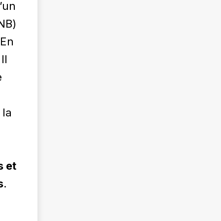
d’un
NB)
 En
Il
e
 la
s et
s
.