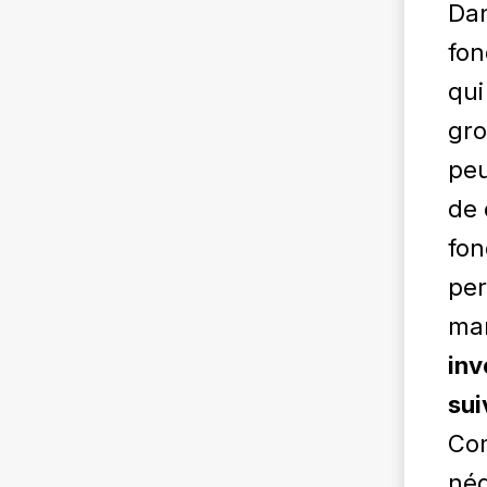
Dan
fon
qui
gro
peu
de 
fon
per
ma
inv
sui
Com
nég