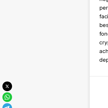
per
fac
bes
fon
cry
ach
dep