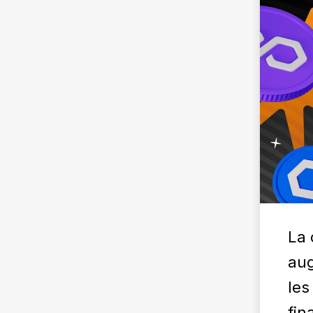
La 
aug
les
fin