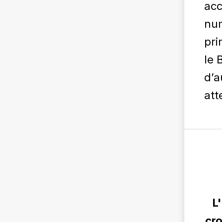
acc
num
pri
le 
d’a
att
L
cro