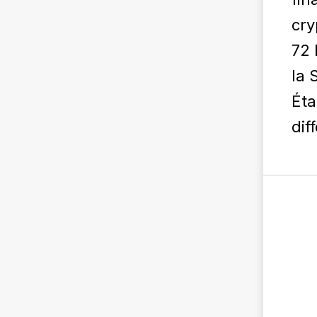
cry
72 
la 
Éta
dif