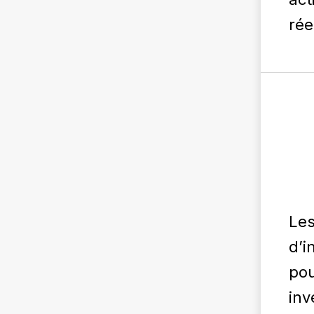
rée
Les
d’i
pou
inv