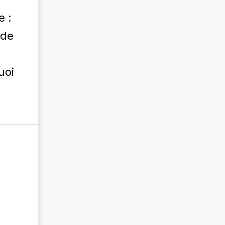
e :
 de
uoi