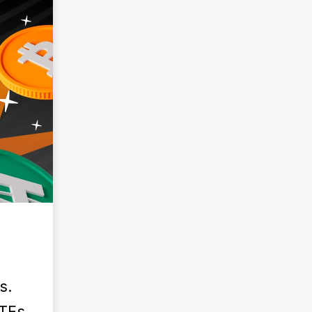
s.
ETFs