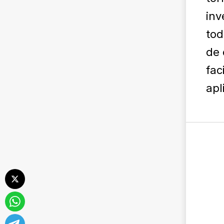
inv
tod
de 
fac
apl