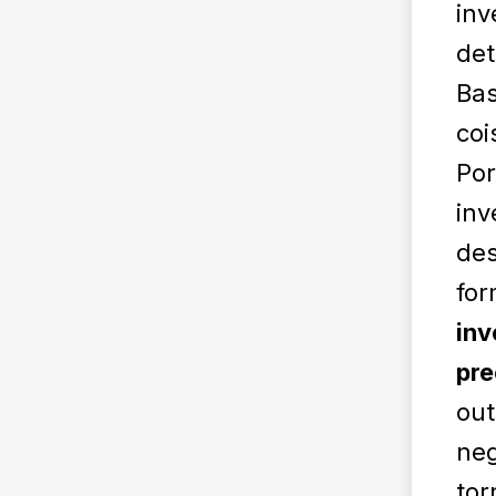
inv
det
Bas
coi
Por
inv
de
fo
inv
pre
out
neg
tor