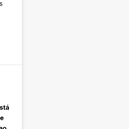
s
n
stá
 e
 ao