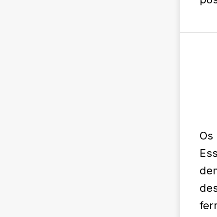
Os 
Ess
dem
des
fer