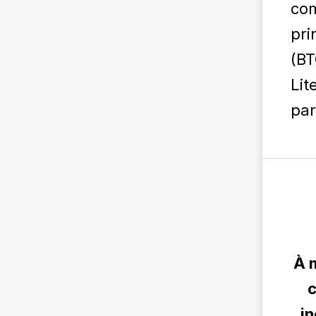
com
pri
(BT
Lit
par
À 
c
in