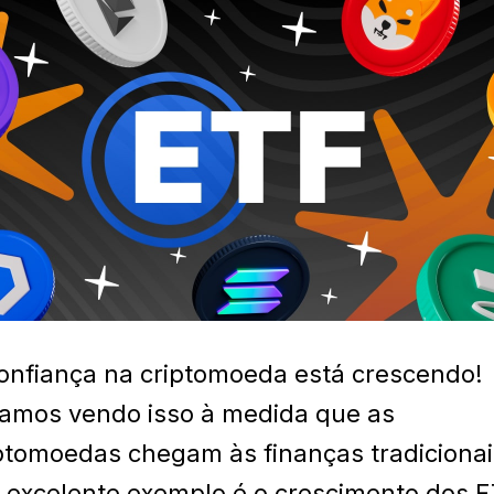
onfiança na criptomoeda está crescendo!
amos vendo isso à medida que as
ptomoedas chegam às finanças tradicionai
excelente exemplo é o crescimento dos 