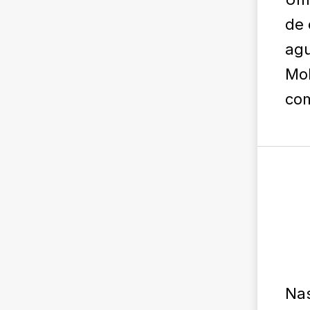
de 
agu
Mob
com
Nas