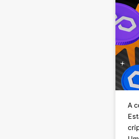
A c
Est
cri
Um 