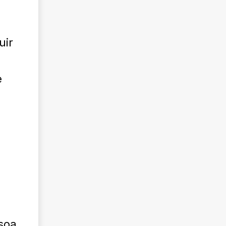
uir
e
soa