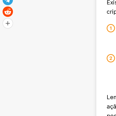
Exi
cri
Le
açã
pos