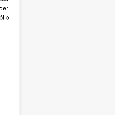
der
ólio