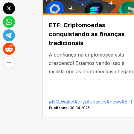
ETF: Criptomoedas
conquistando as finanças
tradicionais
A confiança na criptomoeda está
crescendo! Estamos vendo isso à
medida que as criptomoedas chegam
às finanças tradicionais. Um excelent
exemplo é o crescimento dos ETFs d
criptomoedas: 72 ETFs estão
#NC_Wallet
#cryptobasics
#news
#ETF
atualmente aguardando aprovação d
Published:
30.04.2025
Comissão de Valores Mobiliários dos
EUA. Mas o que é um ETF e como el
difere das criptomoedas reais?