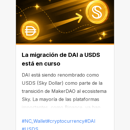
La migración de DAI a USDS
está en curso
DAI está siendo renombrado como
USDS (Sky Dollar) como parte de la
transición de MakerDAO al ecosistema
Sky. La mayoría de las plataformas
importantes, como Binance, ya han
comenzado a reemplazar o eliminar
#NC_Wallet
#cryptocurrency
#DAI
DAI de sus listados.
#USDS