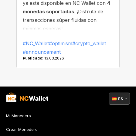
ya está disponible en NC Wallet con
4
monedas soportadas
. ¡Disfruta de
transacciones súper fluidas con
mínimas esperas!
#NC_Wallet
#optimism
#crypto_wallet
#announcement
Publicado:
13.03.2026
ES
Mi Monedero
Crear Monedero