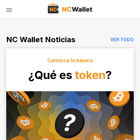
NC Wallet Noticias
VER TODO
Conozca lo básico
¿Qué es
token
?