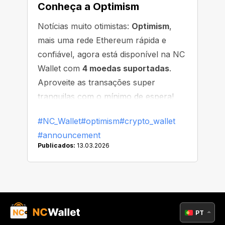
Conheça a Optimism
Notícias muito otimistas:
Optimism
,
mais uma rede Ethereum rápida e
confiável, agora está disponível na NC
Wallet com
4 moedas suportadas
.
Aproveite as transações super
tranquilas com o mínimo de espera!
#NC_Wallet
#optimism
#crypto_wallet
#announcement
Publicados:
13.03.2026
PT