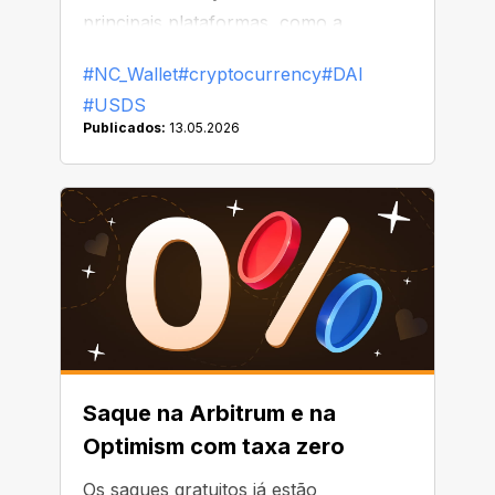
principais plataformas, como a
Binance, já começou a substituir ou
#NC_Wallet
#cryptocurrency
#DAI
remover o DAI de suas listas
#USDS
Publicados:
13.05.2026
Saque na Arbitrum e na
Optimism com taxa zero
Os saques gratuitos já estão