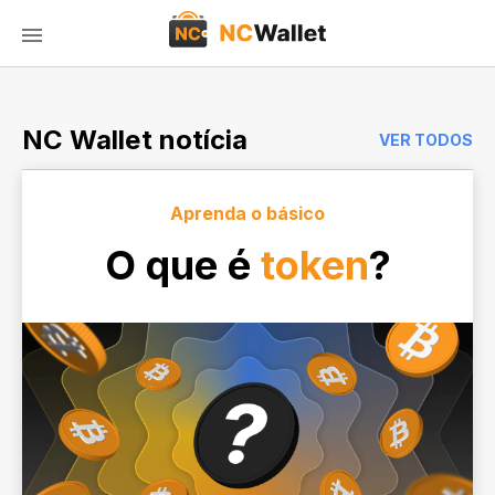
NC Wallet notícia
VER TODOS
Aprenda o básico
O que é
token
?