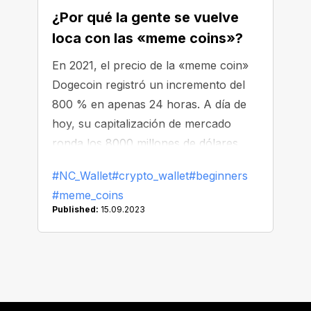
¿Por qué la gente se vuelve
loca con las «meme coins»?
En 2021, el precio de la «meme coin»
Dogecoin registró un incremento del
800 % en apenas 24 horas. A día de
hoy, su capitalización de mercado
ronda los 8000 millones de dólares.
¿Cuáles son las razones que explican
#NC_Wallet
#crypto_wallet
#beginners
el auge de las «meme coins»?
#meme_coins
Published:
15.09.2023