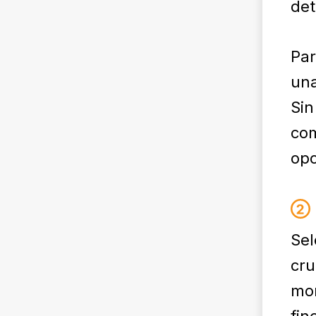
det
Par
una
Sin
com
opc
Sel
cru
mon