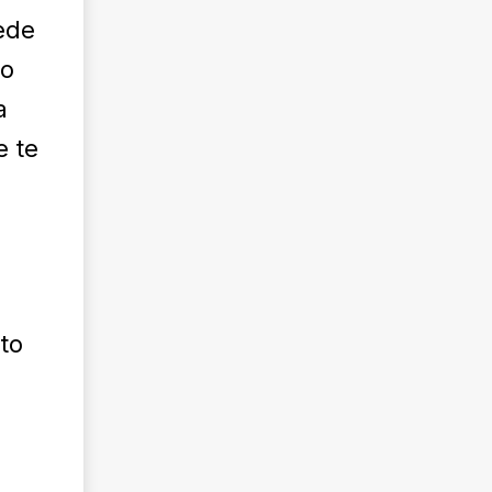
ede
ro
a
e te
ito