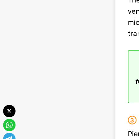
fin
ven
mi
tra
f
Pie