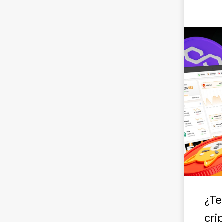
¿Te
cri