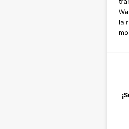
tra
Wal
la 
mon
¡S