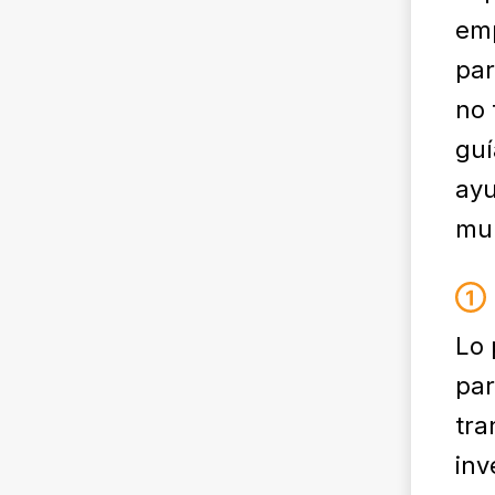
emp
par
no 
guí
ayu
mu
Lo 
par
tra
inv