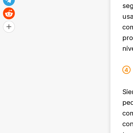
seg
usa
com
pro
niv
Sie
peq
com
con