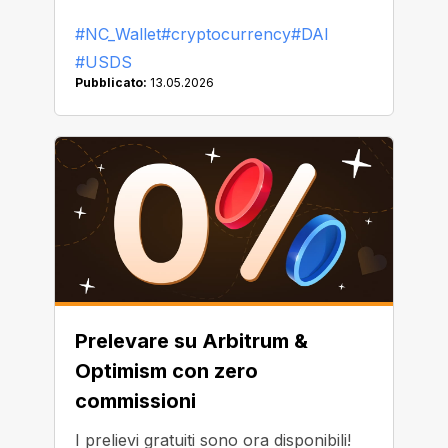
iniziato a sostituire o rimuovere DAI
#NC_Wallet
#cryptocurrency
#DAI
dalla propria piattaforma.
#USDS
Pubblicato:
13.05.2026
Prelevare su Arbitrum &
Optimism con zero
commissioni
I prelievi gratuiti sono ora disponibili!