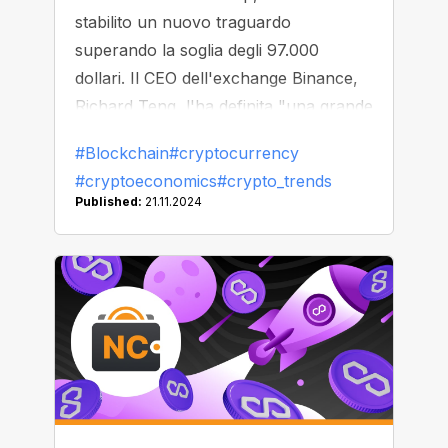
stabilito un nuovo traguardo
superando la soglia degli 97.000
dollari. Il CEO dell'exchange Binance,
Richard Teng, l'ha definita "una grande
vittoria per le crypto". Cosa potrebbe
#Blockchain
#cryptocurrency
significare il nuovo mandato di Donald
#cryptoeconomics
#crypto_trends
Trump per lo sviluppo globale del
Published:
21.11.2024
mercato crypto?