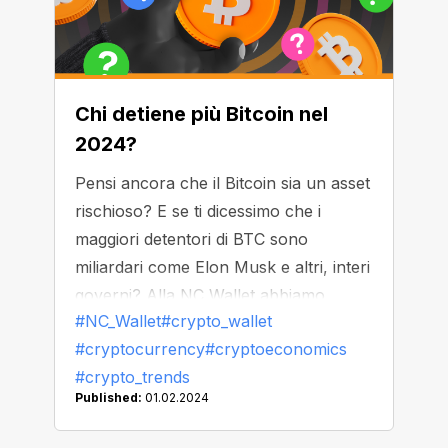
Chi detiene più Bitcoin nel
2024?
Pensi ancora che il Bitcoin sia un asset
rischioso? E se ti dicessimo che i
maggiori detentori di BTC sono
miliardari come Elon Musk e altri, interi
governi? Alla NC Wallet abbiamo
#NC_Wallet
#crypto_wallet
messo da parte il miner più redditizio di
#cryptocurrency
#cryptoeconomics
Bitcoin, Satoshi Nakamoto, e fatto un
#crypto_trends
elenco di balene: imprenditori, aziende
Published:
01.02.2024
e paesi che hanno investito le loro
fortune in Bitcoin.