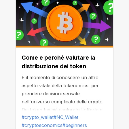
Come e perché valutare la
distribuzione dei token
È il momento di conoscere un altro
aspetto vitale della tokenomics, per
prendere decisioni sensate
nell'universo complicato delle crypto.
Dei token hai già esplorato l'offerta e
#crypto_wallet
#NC_Wallet
l'emissione, scopriamo adesso come la
#cryptoeconomics
#beginners
distribuzione dei token influenza la