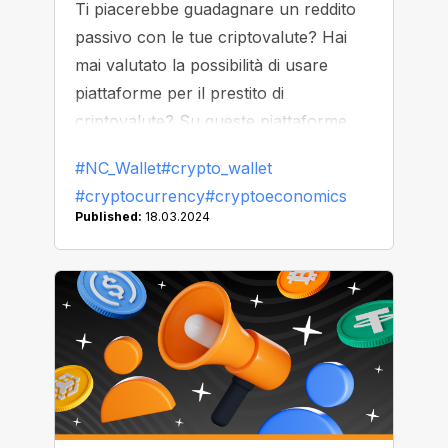
Ti piacerebbe guadagnare un reddito
passivo con le tue criptovalute? Hai
mai valutato la possibilità di usare
piattaforme per il prestito di
criptovalute? Su queste piattaforme
chi concede prestiti riceve interessi in
#NC_Wallet
#crypto_wallet
criptovalute, proprio come avviene sui
#cryptocurrency
#cryptoeconomics
tradizionali conti di risparmio.
Published:
18.03.2024
Esaminiamo questa opportunità con
NC Wallet e scopriamo come far
crescere le tue criptovalute!