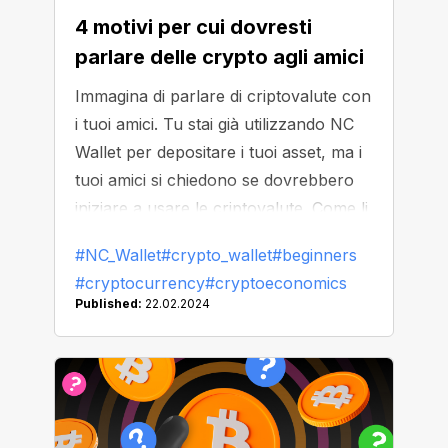
4 motivi per cui dovresti
parlare delle crypto agli amici
Immagina di parlare di criptovalute con
i tuoi amici. Tu stai già utilizzando NC
Wallet per depositare i tuoi asset, ma i
tuoi amici si chiedono se dovrebbero
iniziare a usare le criptovalute. Come li
convinci a dare un'occhiata al mondo
#NC_Wallet
#crypto_wallet
#beginners
delle crypto?
#cryptocurrency
#cryptoeconomics
Published:
22.02.2024