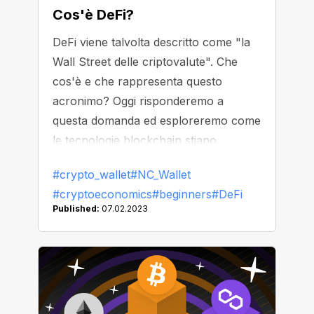
Cos'è DeFi?
DeFi viene talvolta descritto come "la
Wall Street delle criptovalute". Che
cos'è e che rappresenta questo
acronimo? Oggi risponderemo a
questa domanda ed esploreremo come
le tecnologie blockchain stiano
cambiando la nostra percezione dei
#crypto_wallet
#NC_Wallet
servizi finanziari.
#cryptoeconomics
#beginners
#DeFi
Published:
07.02.2023