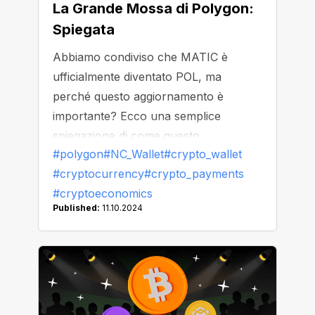
La Grande Mossa di Polygon:
Spiegata
Abbiamo condiviso che MATIC è
ufficialmente diventato POL, ma
perché questo aggiornamento è
importante? Ecco una semplice
spiegazione di come questo
#polygon
#NC_Wallet
#crypto_wallet
aggiornamento ti riguarda come utente
#cryptocurrency
#crypto_payments
— e perché POL potrebbe diventare il
#cryptoeconomics
tuo token preferito.
Published:
11.10.2024