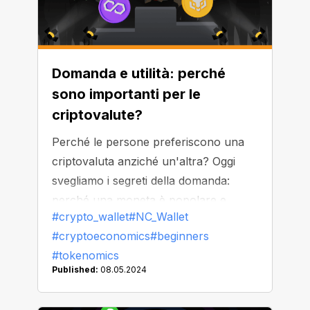
Domanda e utilità: perché
sono importanti per le
criptovalute?
Perché le persone preferiscono una
criptovaluta anziché un'altra? Oggi
svegliamo i segreti della domanda:
perché una moneta è popolare e
#crypto_wallet
#NC_Wallet
affidabile mentre altre non lo sono.
#cryptoeconomics
#beginners
#tokenomics
Published:
08.05.2024