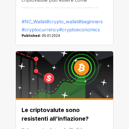
criptovalute può essere come
imbarcarsi in una nuova avventura,
ma non avere paura! In NC Wallet
#NC_Wallet
#crypto_wallet
#beginners
abbiamo compilato una guida sulle
#cryptocurrency
#cryptoeconomics
criptovalute per principianti per aiutarti
Published:
05.01.2024
a navigare in questo interessante
mondo.
Le criptovalute sono
resistenti all'inflazione?