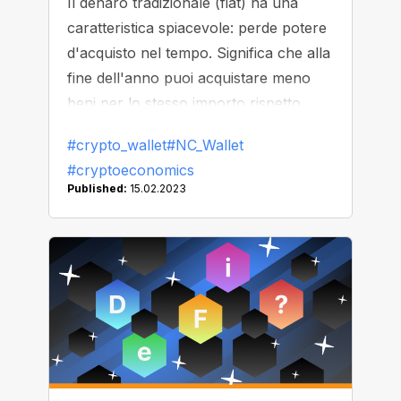
Il denaro tradizionale (fiat) ha una
caratteristica spiacevole: perde potere
d'acquisto nel tempo. Significa che alla
fine dell'anno puoi acquistare meno
beni per lo stesso importo rispetto
all'inizio. Il fenomeno di perdita di
#crypto_wallet
#NC_Wallet
potere d'acquisto della moneta e di
#cryptoeconomics
aumento generale dei prezzi è
Published:
15.02.2023
chiamato inflazione. Le cripto-attività
sono resistenti all'inflazione? Oggi
faremo chiarezza.