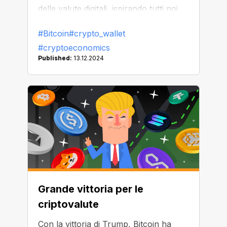
delle valute digitali, ispirando tutti noi
ad abbracciare le possibilità che ci
#Bitcoin
#crypto_wallet
attendono.
#cryptoeconomics
Published:
13.12.2024
Grande vittoria per le
criptovalute
Con la vittoria di Trump, Bitcoin ha