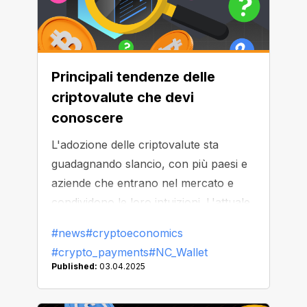
Principali tendenze delle
criptovalute che devi
conoscere
L'adozione delle criptovalute sta
guadagnando slancio, con più paesi e
aziende che entrano nel mercato e
condividono le loro intuizioni. L'attuale
tendenza all'eliminazione dei confini tra
#news
#cryptoeconomics
criptovalute e metodi di pagamento
#crypto_payments
#NC_Wallet
tradizionali è in aumento. Esploriamolo!
Published:
03.04.2025