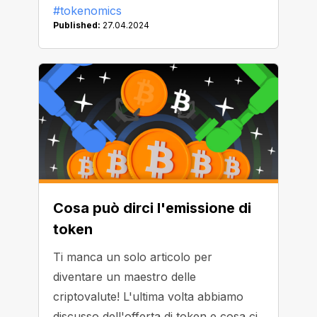
#tokenomics
sostenibilità e la stabilità di una
Published:
27.04.2024
specifica criptovaluta.
Cosa può dirci l'emissione di
token
Ti manca un solo articolo per
diventare un maestro delle
criptovalute! L'ultima volta abbiamo
discusso dell'offerta di token e cosa ci