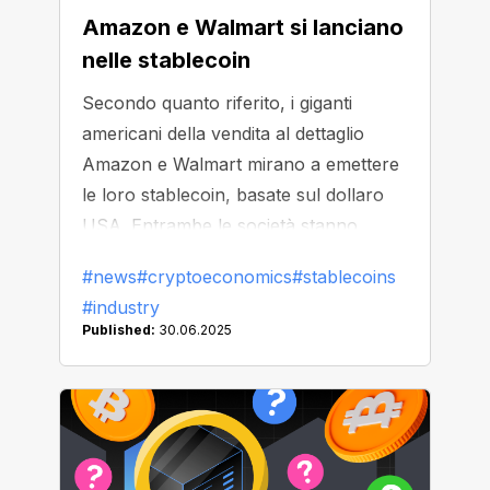
Amazon e Walmart si lanciano
nelle stablecoin
Secondo quanto riferito, i giganti
americani della vendita al dettaglio
Amazon e Walmart mirano a emettere
le loro stablecoin, basate sul dollaro
USA. Entrambe le società stanno
esplorando come una stablecoin
#news
#cryptoeconomics
#stablecoins
personalizzata possa fornire agli utenti
#industry
un modo più semplice per pagare beni
Published:
30.06.2025
e servizi, potenzialmente anche
sostituendo alcune funzionalità
bancarie tradizionali in futuro.