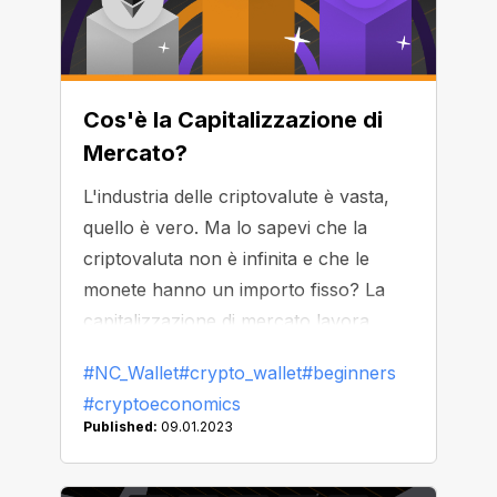
Cos'è la Capitalizzazione di
Mercato?
L'industria delle criptovalute è vasta,
quello è vero. Ma lo sapevi che la
criptovaluta non è infinita e che le
monete hanno un importo fisso? La
capitalizzazione di mercato lavora
appositamente con queste
#NC_Wallet
#crypto_wallet
#beginners
caratteristiche. Oggi ne discuteremo
#cryptoeconomics
maggiormente nel dettaglio e vedremo
Published:
09.01.2023
anche come puoi utilizzarla a tuo
vantaggio!