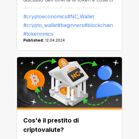
dice sul futuro di una particolare
#cryptoeconomics
#NC_Wallet
criptovaluta. Oggi ci occuperemo di un
#crypto_wallet
#beginners
#blockchain
altro aspetto importante della
#tokenomics
tokenomics: l'emissione di token.
Published:
12.04.2024
Cos'è il prestito di
criptovalute?