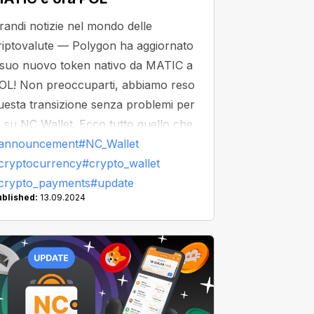
randi notizie nel mondo delle
riptovalute — Polygon ha aggiornato
l suo nuovo token nativo da MATIC a
OL! Non preoccuparti, abbiamo reso
uesta transizione senza problemi per
e su NC Wallet. Ecco tutto quello che
evi sapere.
announcement
#NC_Wallet
cryptocurrency
#crypto_wallet
crypto_payments
#update
ublished:
13.09.2024