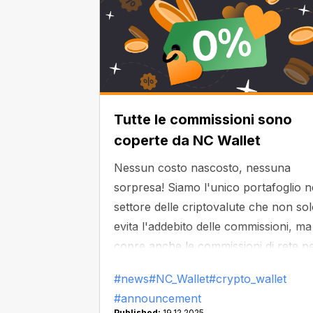
Tutte le commissioni sono
coperte da NC Wallet
Nessun costo nascosto, nessuna
sorpresa! Siamo l'unico portafoglio n
settore delle criptovalute che non so
evita l'addebito delle commissioni, ma
copre anche le commissioni di rete p
le tue transazioni.
#news
#NC_Wallet
#crypto_wallet
#announcement
Published:
19.12.2025