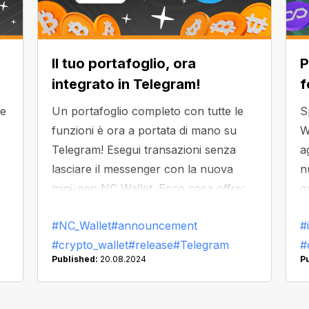
Il tuo portafoglio, ora
P
integrato in Telegram!
f
 e
Un portafoglio completo con tutte le
S
funzioni è ora a portata di mano su
W
Telegram! Esegui transazioni senza
a
lasciare il messenger con la nuova
n
mini-app NC Wallet. Ecco cosa offre:
o
#NC_Wallet
#announcement
#
#crypto_wallet
#release
#Telegram
#
le
Published:
20.08.2024
P