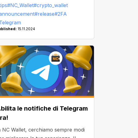
tips
#NC_Wallet
#crypto_wallet
riptovalute, ma può essere fastidiosa.
announcement
#release
#2FA
assare a un'app di autenticazione,
Telegram
odici non validi o backup di chiavi
ublished:
15.11.2024
egrete - dimentica qualsiasi
nconveniente e preparati a dire:
Wow". Abbiamo trovato un modo per
acilitare l'interazione con il tuo
ortafoglio di criptovalute.
bilita le notifiche di Telegram
ra!
n NC Wallet, cerchiamo sempre modi