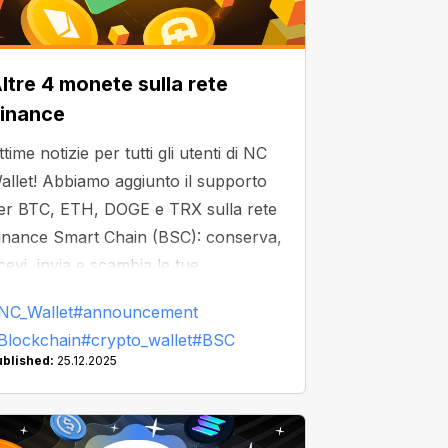
ltre 4 monete sulla rete
inance
ttime notizie per tutti gli utenti di NC
allet! Abbiamo aggiunto il supporto
er BTC, ETH, DOGE e TRX sulla rete
inance Smart Chain (BSC): conserva,
icevi, invia e scambia le tue
riptovalute in un'unica app!
NC_Wallet
#announcement
Blockchain
#crypto_wallet
#BSC
ublished:
25.12.2025