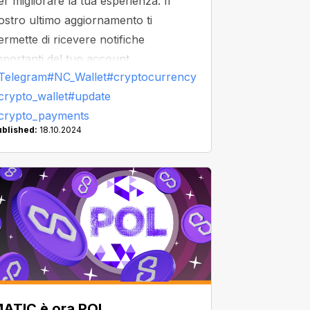
er migliorare la tua esperienza. Il
ostro ultimo aggiornamento ti
ermette di ricevere notifiche
mportanti del tuo account
Telegram
#NC_Wallet
#cryptocurrency
irettamente tramite Telegram!
crypto_wallet
#update
crypto_payments
ublished:
18.10.2024
ATIC è ora POL