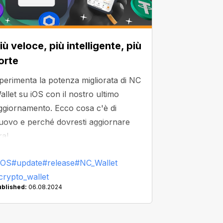
iù veloce, più intelligente, più
orte
perimenta la potenza migliorata di NC
allet su iOS con il nostro ultimo
ggiornamento. Ecco cosa c'è di
uovo e perché dovresti aggiornare
ra!
iOS
#update
#release
#NC_Wallet
crypto_wallet
ublished:
06.08.2024