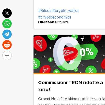
ad abbracciare le possibilità che ci
attendono.
#Bitcoin
#crypto_wallet
#cryptoeconomics
Published:
13.12.2024
Commissioni TRON ridotte a
zero!
Grandi Novità! Abbiamo ottimizzato l