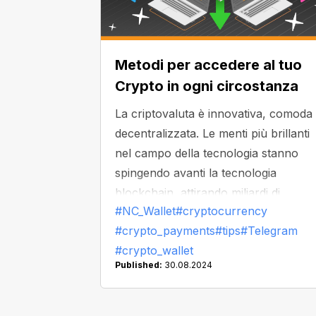
Metodi per accedere al tuo
Crypto in ogni circostanza
La criptovaluta è innovativa, comoda
decentralizzata. Le menti più brillanti
nel campo della tecnologia stanno
spingendo avanti la tecnologia
blockchain, attirando miliardi di
#NC_Wallet
#cryptocurrency
investimenti. Eppure, come mai la
#crypto_payments
#tips
#Telegram
criptovaluta sta cadendo in una zona
#crypto_wallet
grigia in alcuni paesi, e Google e App
Published:
30.08.2024
stanno rimuovendo le app di
criptovaluta dai loro negozi?