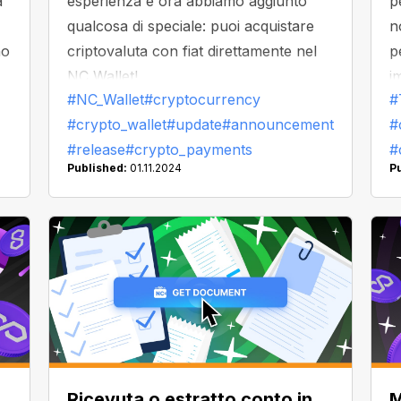
a
esperienza e ora abbiamo aggiunto
p
qualcosa di speciale: puoi acquistare
n
no
criptovaluta con fiat direttamente nel
p
NC Wallet!
i
#NC_Wallet
#cryptocurrency
#
d
#crypto_wallet
#update
#announcement
#
#release
#crypto_payments
#
Published:
01.11.2024
P
:
Ricevuta o estratto conto in
M