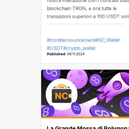
nostra interazione con i contratti sull
blockchain TRON, e ora tutte le
transazioni superiori a 100 USDT so
completamente senza commissioni!
Inoltre, abbiamo anche ridotto le
#tron
#announcement
#NC_Wallet
commissioni sulle transazioni più
#USDT
#crypto_wallet
piccole, aiutandoti a risparmiare
Published:
06.11.2024
ancora di più su ogni trasferimento.
La Grande Mossa di Polygon