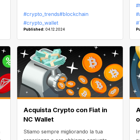
#
c
#crypto_trends
#blockchain
#
P
#crypto_wallet
#
c
Published:
04.12.2024
P
s
i
"
f
p
Acquista Crypto con Fiat in
A
NC Wallet
o
a
Stiamo sempre migliorando la tua
I