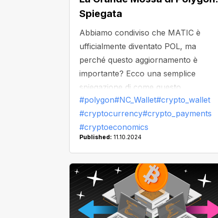
Spiegata
Abbiamo condiviso che MATIC è
ufficialmente diventato POL, ma
perché questo aggiornamento è
importante? Ecco una semplice
spiegazione di come questo
#polygon
#NC_Wallet
#crypto_wallet
aggiornamento ti riguarda come uten
#cryptocurrency
#crypto_payments
— e perché POL potrebbe diventare i
#cryptoeconomics
tuo token preferito.
Published:
11.10.2024