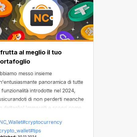
frutta al meglio il tuo
ortafoglio
bbiamo messo insieme
n'entusiasmante panoramica di tutte
e funzionalità introdotte nel 2024,
ssicurandoti di non perderti neanche
n dettaglio! Immergiti e scopri come
assimizzare la tua esperienza di
NC_Wallet
#cryptocurrency
ortafoglio.
crypto_wallet
#tips
ublished:
30.12.2024