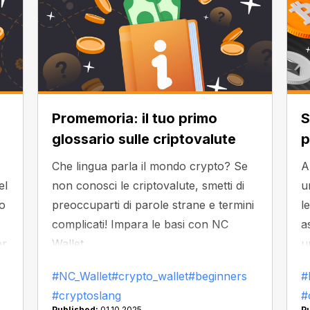
Promemoria: il tuo primo
S
glossario sulle criptovalute
p
Che lingua parla il mondo crypto? Se
A
el
non conosci le criptovalute, smetti di
u
lo
preoccuparti di parole strane e termini
l
complicati! Impara le basi con NC
a
er
Wallet.
u
m
#NC_Wallet
#crypto_wallet
#beginners
#
p
#cryptoslang
#
Published:
01.10.2025
P