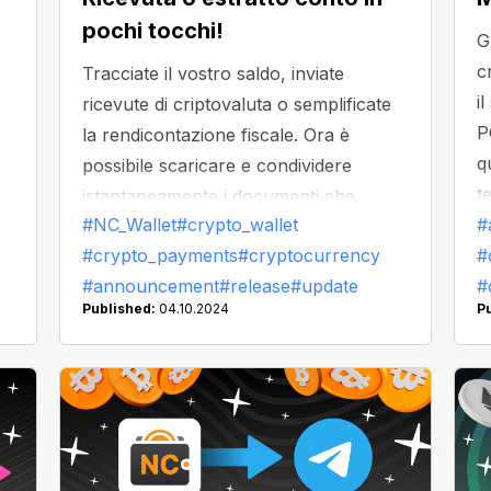
pochi tocchi!
G
c
Tracciate il vostro saldo, inviate
i
ricevute di criptovaluta o semplificate
P
la rendicontazione fiscale. Ora è
q
possibile scaricare e condividere
t
istantaneamente i documenti che
#NC_Wallet
#crypto_wallet
d
#
te
mostrano la cronologia delle
#crypto_payments
#cryptocurrency
#
l
transazioni.
#announcement
#release
#update
#
Published:
04.10.2024
P