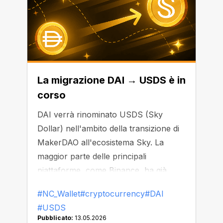
La migrazione DAI → USDS è in
corso
DAI verrà rinominato USDS (Sky
Dollar) nell'ambito della transizione di
MakerDAO all'ecosistema Sky. La
maggior parte delle principali
piattaforme, come Binance, ha già
iniziato a sostituire o rimuovere DAI
#NC_Wallet
#cryptocurrency
#DAI
dalla propria piattaforma.
#USDS
Pubblicato:
13.05.2026