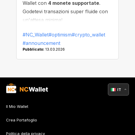
Wallet con
4 monete supportate
.
Godetevi transazioni super fluide con
un'attesa minima!
#NC_Wallet
#optimism
#crypto_wallet
#announcement
Pubblicato:
13.03.2026
IT
Il Mio Wallet
Crea Portafoglio
Politica della privacy