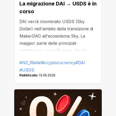
La migrazione DAI → USDS è in
corso
DAI verrà rinominato USDS (Sky
Dollar) nell'ambito della transizione di
MakerDAO all'ecosistema Sky. La
maggior parte delle principali
piattaforme, come Binance, ha già
iniziato a sostituire o rimuovere DAI
#NC_Wallet
#cryptocurrency
#DAI
dalla propria piattaforma.
#USDS
Pubblicato:
13.05.2026