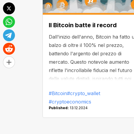
Il Bitcoin batte il record
Dall'inizio dell'anno, Bitcoin ha fatto 
balzo di oltre il 100% nel prezzo,
battendo l'argento del prezzo di
mercato. Questo notevole aumento
riflette l'incrollabile fiducia nel futuro
delle valute digitali, ispirando tutti noi
ad abbracciare le possibilità che ci
#Bitcoin
#crypto_wallet
attendono.
#cryptoeconomics
Published:
13.12.2024