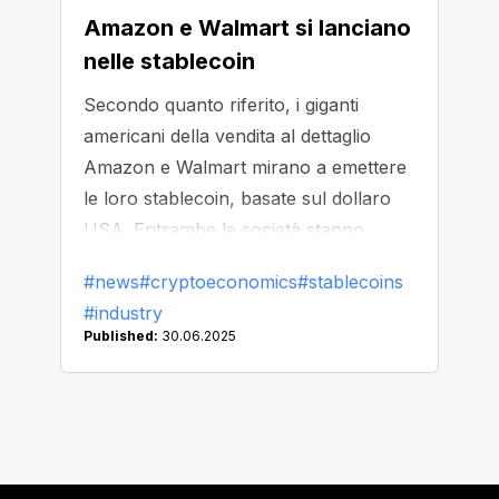
Amazon e Walmart si lanciano
nelle stablecoin
Secondo quanto riferito, i giganti
americani della vendita al dettaglio
Amazon e Walmart mirano a emettere
le loro stablecoin, basate sul dollaro
USA. Entrambe le società stanno
esplorando come una stablecoin
#news
#cryptoeconomics
#stablecoins
personalizzata possa fornire agli utenti
#industry
un modo più semplice per pagare beni
Published:
30.06.2025
e servizi, potenzialmente anche
sostituendo alcune funzionalità
bancarie tradizionali in futuro.