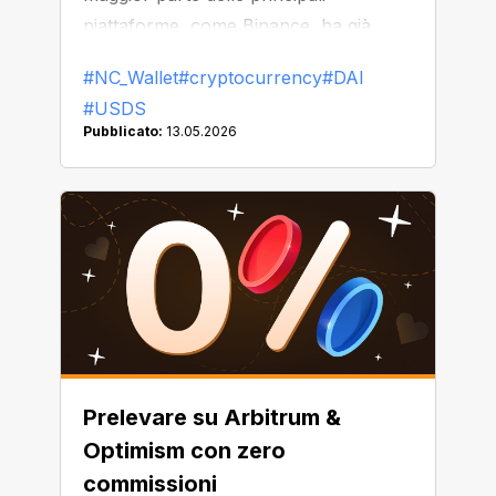
piattaforme, come Binance, ha già
iniziato a sostituire o rimuovere DAI
#NC_Wallet
#cryptocurrency
#DAI
dalla propria piattaforma.
#USDS
Pubblicato:
13.05.2026
Prelevare su Arbitrum &
Optimism con zero
commissioni