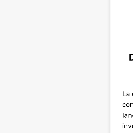
D
La 
con
lan
inv