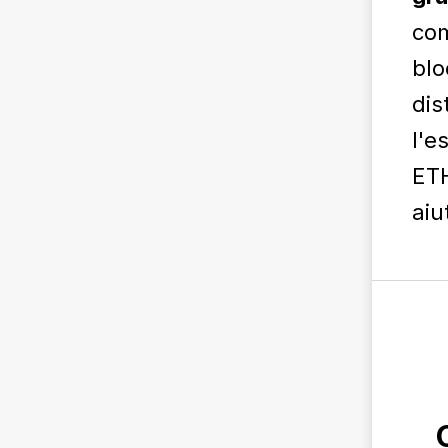
com
blo
dis
l'e
ETH
aiu