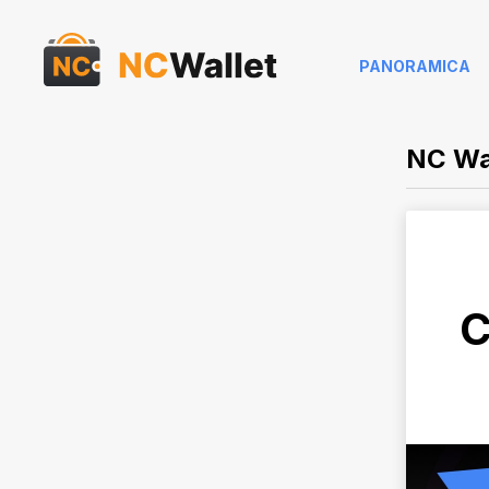
PANORAMICA
NC Wal
C