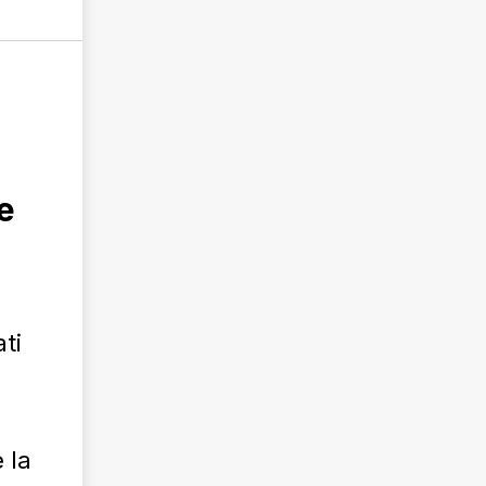
e
ti
 la