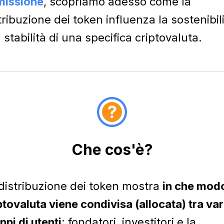
missione
, scopriamo adesso come la
tribuzione dei token influenza la sostenibil
a stabilità di una specifica criptovaluta.
Che cos'è?
distribuzione dei token mostra
in che modo
ptovaluta viene condivisa (allocata) tra var
ppi di utenti
: fondatori, investitori e la