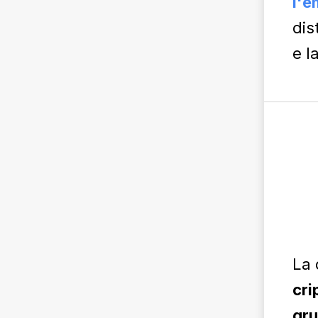
l'e
dis
e l
La 
cri
gru