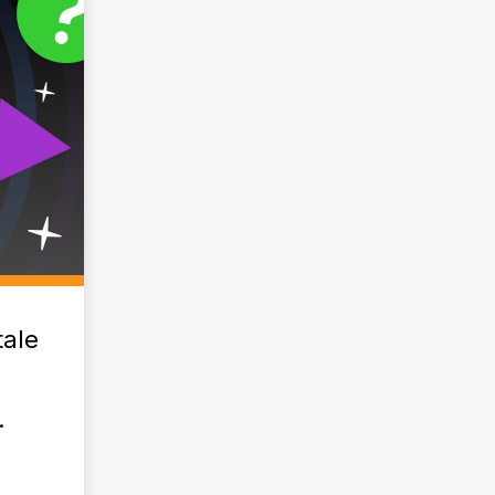
tale
.