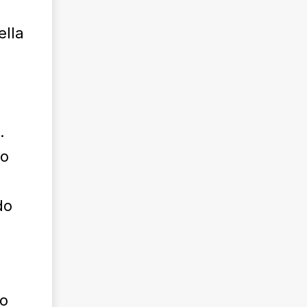
lla
.
lo
do
no