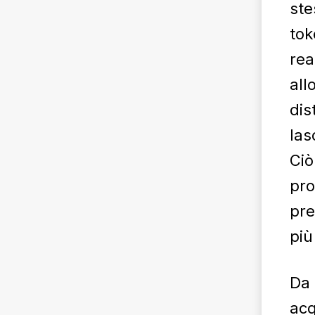
ste
tok
rea
all
dis
las
Ciò
pro
pre
più
Da 
acq