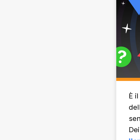
È i
del
sen
Dei