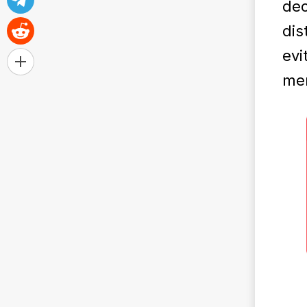
dec
dis
evi
mer