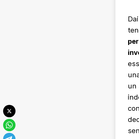
Dai
ten
per
inv
ess
una
un 
ind
con
dec
sen