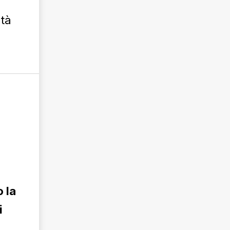
ità
 la
i