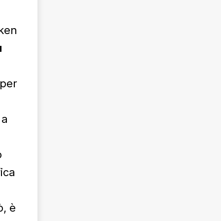
oken
ù
 per
 a
o
ica
ò, è