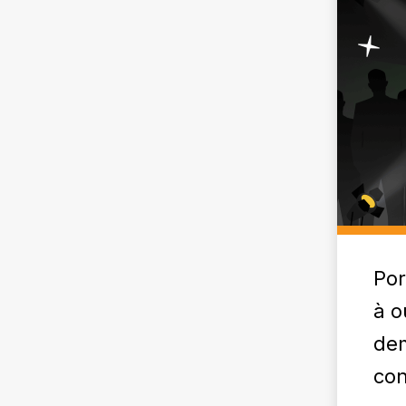
Por
à o
de
con