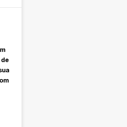
um
 de
 sua
com