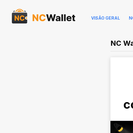
VISÃO GERAL
N
NC Wal
c