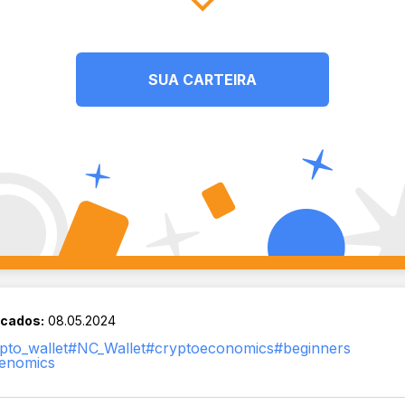
SUA CARTEIRA
icados:
08.05.2024
pto_wallet
#NC_Wallet
#cryptoeconomics
#beginners
enomics