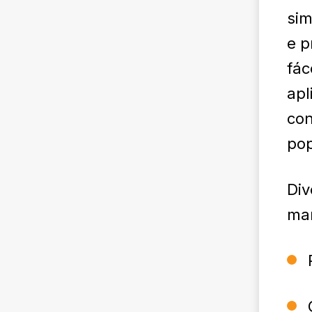
sim
e p
fác
apl
con
pop
Div
man