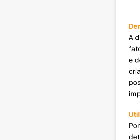
Dem
A d
fat
e d
cri
pos
im
Uti
Po
det