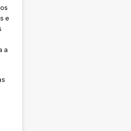
ios
s e
s
a a
as