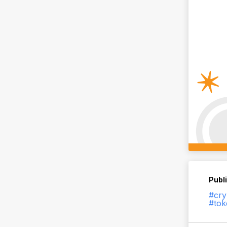
Publ
#cry
#tok