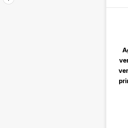
A
ve
ver
pri