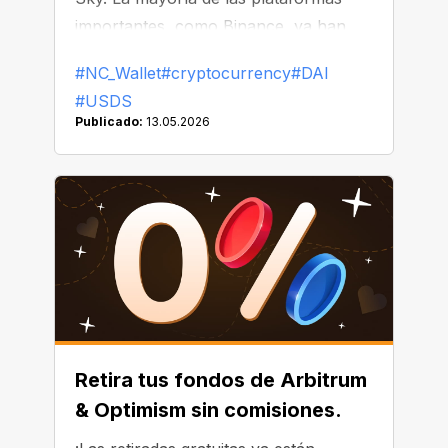
importantes, como Binance, ya han
comenzado a reemplazar o eliminar
#NC_Wallet
#cryptocurrency
#DAI
DAI de sus listados.
#USDS
Publicado:
13.05.2026
Retira tus fondos de Arbitrum
& Optimism sin comisiones.