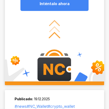
Inténtalo ahora
Publicado:
19.12.2025
#news
#NC_Wallet
#crypto_wallet