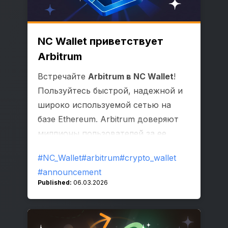
NC Wallet приветствует
Arbitrum
Встречайте
Arbitrum в NC Wallet
!
Пользуйтесь быстрой, надежной и
широко используемой сетью на
базе Ethereum. Arbitrum доверяют
миллионы пользователей за ее
удобную и развивающуюся
#NC_Wallet
#arbitrum
#crypto_wallet
экосистему приложений и токенов.
#announcement
Published:
06.03.2026