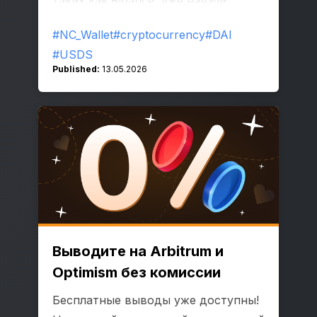
таких как Binance, уже начали
заменять или исключать DAI из
#NC_Wallet
#cryptocurrency
#DAI
листинга.
#USDS
Published:
13.05.2026
Выводите на Arbitrum и
Optimism без комиссии
Бесплатные выводы уже доступны!