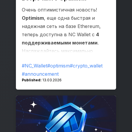
Очень оптимистичная новость!
Optimism
, еще одна быстрая и
надежная сеть на базе Ethereum,
теперь доступна в NC Wallet с
4
поддерживаемыми монетами
.
Наслаждайтесь максимально
быстрыми и плавными
#NC_Wallet
#optimism
#crypto_wallet
транзакциями с минимальным
#announcement
ожиданием!
Published:
13.03.2026