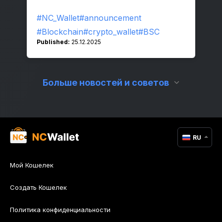
отправляйте, и обменивайте крипту
#NC_Wallet
#announcement
в одном приложении!
#Blockchain
#crypto_wallet
#BSC
Published:
25.12.2025
Больше новостей и советов
RU
Мой Кошелек
Создать Кошелек
Политика конфиденциальности