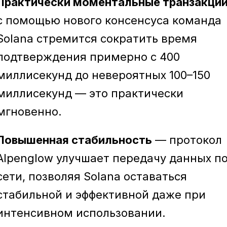
Практически моментальные транзакци
с помощью нового консенсуса команда
Solana стремится сократить время
подтверждения примерно с 400
миллисекунд до невероятных 100–150
миллисекунд — это практически
мгновенно.
Повышенная стабильность
— протокол
Alpenglow улучшает передачу данных п
сети, позволяя Solana оставаться
стабильной и эффективной даже при
интенсивном использовании.