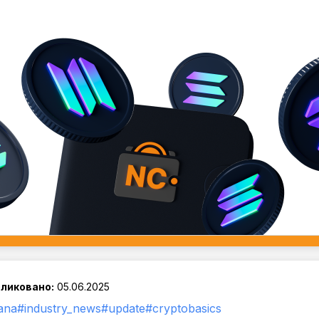
ликовано:
05.06.2025
ana
#industry_news
#update
#cryptobasics