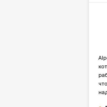
Al
кот
ра
чт
на