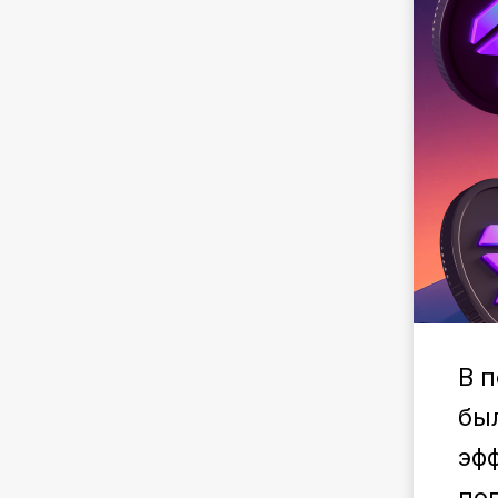
В 
бы
эф
по