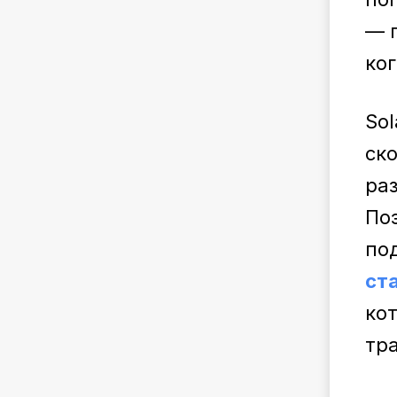
— 
ко
So
ск
ра
По
по
ст
ко
тр