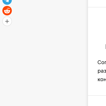
Со
ра
ко