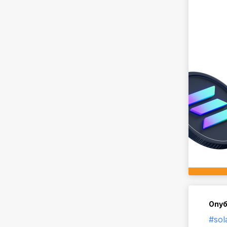
Опуб
#sol