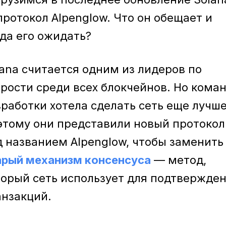
протокол Alpenglow. Что он обещает и
гда его ожидать?
lana считается одним из лидеров по
орости среди всех блокчейнов. Но кома
зработки хотела сделать сеть еще лучше
этому они представили новый протокол
д названием Alpenglow, чтобы заменить
арый механизм консенсуса
— метод,
торый сеть использует для подтвержде
анзакций.