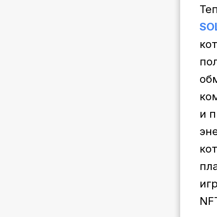
Те
SO
ко
по
об
ко
и 
эн
кот
пл
иг
NF