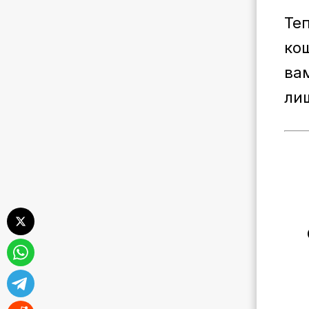
Те
ко
вам
ли