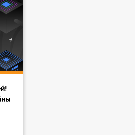
й!
йны