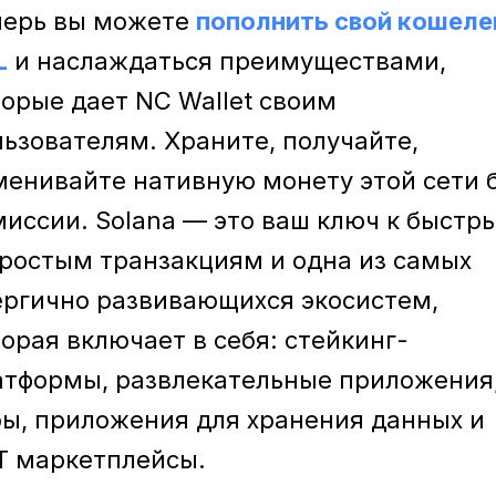
перь вы можете
пополнить свой кошеле
L
и наслаждаться преимуществами,
торые дает NC Wallet своим
льзователям. Храните, получайте,
менивайте нативную монету этой сети 
миссии. Solana — это ваш ключ к быстр
простым транзакциям и одна из самых
ергично развивающихся экосистем,
орая включает в себя: стейкинг-
атформы, развлекательные приложения
ры, приложения для хранения данных и
T маркетплейсы.