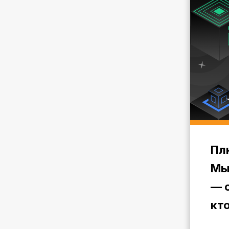
Пл
Мы
— с
кт