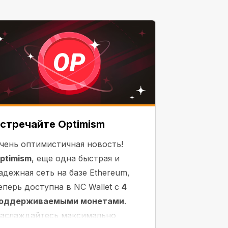
стречайте Optimism
чень оптимистичная новость!
ptimism
, еще одна быстрая и
адежная сеть на базе Ethereum,
еперь доступна в NC Wallet с
4
оддерживаемыми монетами
.
аслаждайтесь максимально