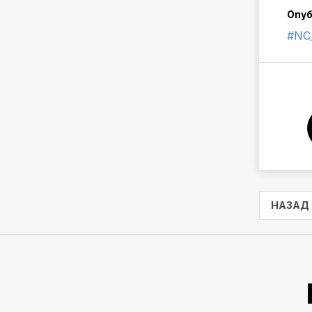
Опуб
#NC_
НАЗАД