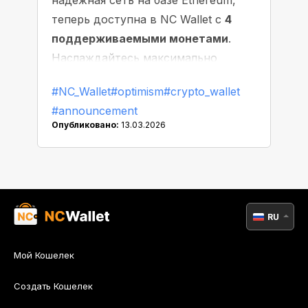
надежная сеть на базе Ethereum,
теперь доступна в NC Wallet с
4
поддерживаемыми монетами
.
Наслаждайтесь максимально
быстрыми и плавными
#NC_Wallet
#optimism
#crypto_wallet
транзакциями с минимальным
#announcement
ожиданием!
Опубликовано:
13.03.2026
RU
Мой Кошелек
Создать Кошелек