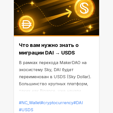
Что вам нужно знать о
миграции DAI → USDS
В рамках перехода MakerDAO на
экосистему Sky, DAI будет
переименован в USDS (Sky Dollar).
Большинство крупных платформ,
таких как Binance, уже начали
заменять или исключать DAI из
#NC_Wallet
#cryptocurrency
#DAI
листинга.
#USDS