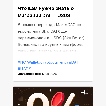
Что вам нужно знать о
миграции DAI → USDS
В рамках перехода MakerDAO на
экосистему Sky, DAI будет
переименован в USDS (Sky Dollar).
Большинство крупных платформ,
таких как Binance, уже начали
заменять или исключать DAI из
#NC_Wallet
#cryptocurrency
#DAI
листинга.
#USDS
Опубликовано:
13.05.2026