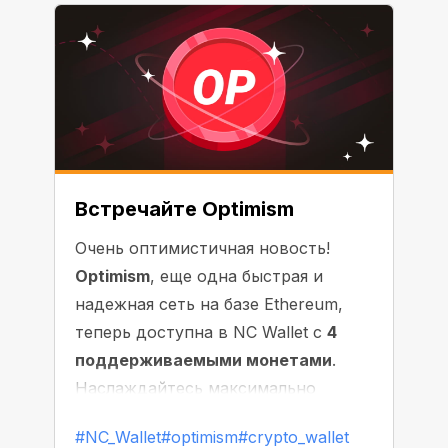
Встречайте Optimism
Очень оптимистичная новость!
Optimism
, еще одна быстрая и
надежная сеть на базе Ethereum,
теперь доступна в NC Wallet с
4
поддерживаемыми монетами
.
Наслаждайтесь максимально
быстрыми и плавными
#NC_Wallet
#optimism
#crypto_wallet
транзакциями с минимальным