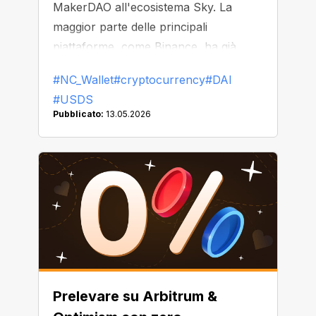
MakerDAO all'ecosistema Sky. La
maggior parte delle principali
piattaforme, come Binance, ha già
iniziato a sostituire o rimuovere DAI
#NC_Wallet
#cryptocurrency
#DAI
dalla propria piattaforma.
#USDS
Pubblicato:
13.05.2026
Prelevare su Arbitrum &