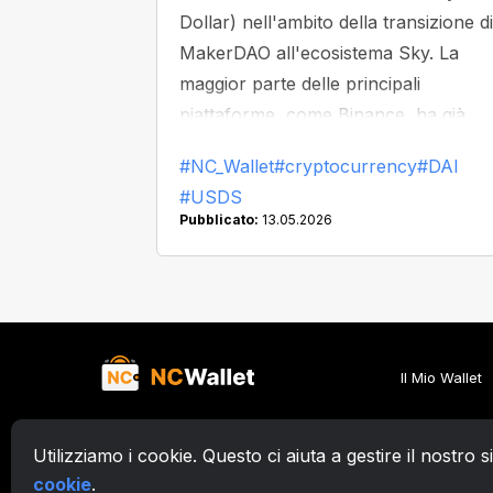
Dollar) nell'ambito della transizione di
MakerDAO all'ecosistema Sky. La
maggior parte delle principali
piattaforme, come Binance, ha già
iniziato a sostituire o rimuovere DAI
#NC_Wallet
#cryptocurrency
#DAI
dalla propria piattaforma.
#USDS
Pubblicato:
13.05.2026
Il Mio Wallet
Utilizziamo i cookie. Questo ci aiuta a gestire il nostro s
© 2026. Zafiro Innovation Systems LLC. All rights reserved.
cookie
.