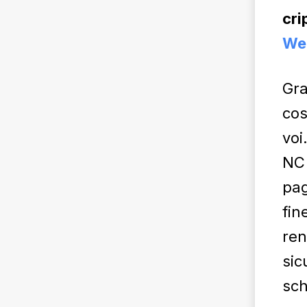
cri
We
Gra
cos
voi
NC 
pag
fin
ren
sic
sch