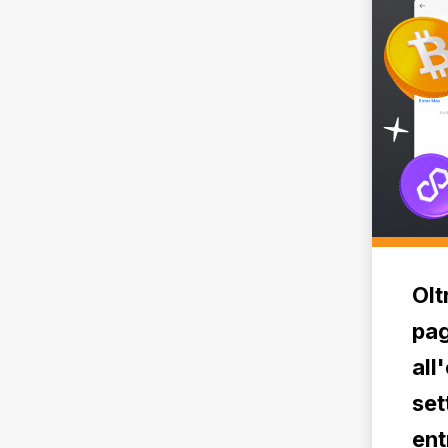
Olt
pag
all
set
ent