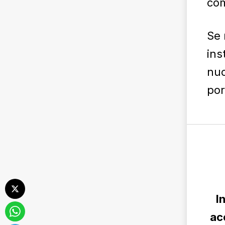
co
Se 
ins
nuo
por
I
ac