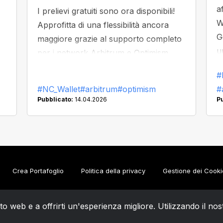
a
I prelievi gratuiti sono ora disponibili!
W
Approfitta di una flessibilità ancora
G
maggiore grazie al supporto completo
u
per i network Arbitrum e Optimism.
#
#NC_Wallet
#arbitrum
#optimism
#
Pubblicato:
14.04.2026
P
Crea Portafoglio
Politica della privacy
Gestione dei Cooki
ito web e a offrirti un'esperienza migliore. Utilizzando il nos