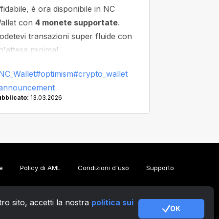
ffidabile, è ora disponibile in NC
allet con
4 monete supportate
.
odetevi transazioni super fluide con
n'attesa minima!
NC_Wallet
#optimism
#crypto_wallet
announcement
ubblicato:
13.03.2026
e
Policy di AML
Condizioni d'uso
Supporto
tro sito, accetti la nostra
politica sui
OK
IT