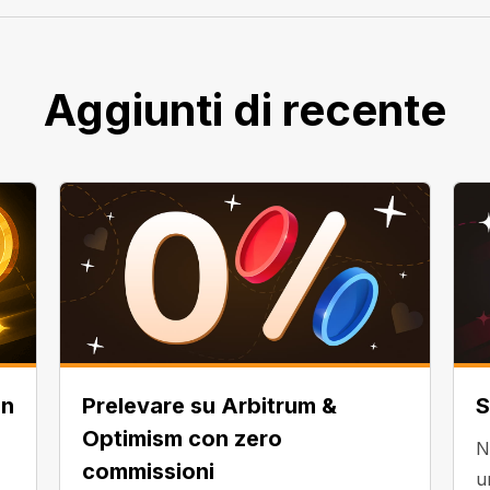
Aggiunti di recente
in
Prelevare su Arbitrum &
S
Optimism con zero
N
commissioni
u