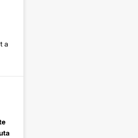
t a
te
uta