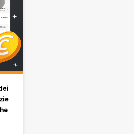
dei
zie
che