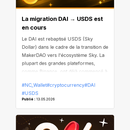
La migration DAI → USDS est
en cours
Le DAI est rebaptisé USDS (Sky
Dollar) dans le cadre de la transition de
MakerDAO vers l'écosystème Sky. La
plupart des grandes plateformes,
comme Binance, ont déjà commencé à
remplacer ou à retirer le DAI de leur
#NC_Wallet
#cryptocurrency
#DAI
liste.
#USDS
Publié :
13.05.2026