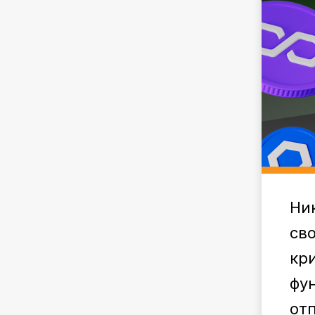
Ни
св
кр
фу
отп