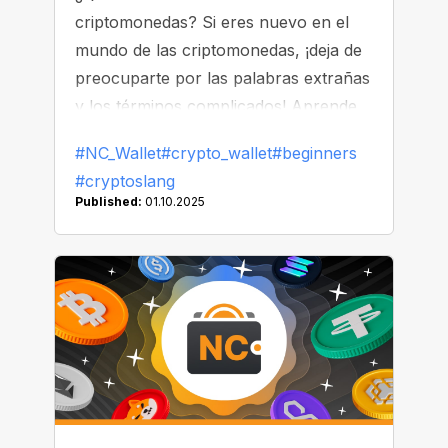
criptomonedas? Si eres nuevo en el
mundo de las criptomonedas, ¡deja de
preocuparte por las palabras extrañas
y los términos complicados! Aprende
lo esencial con NC Wallet.
#NC_Wallet
#crypto_wallet
#beginners
#cryptoslang
Published:
01.10.2025