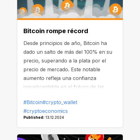
Bitcoin rompe récord
Desde principios de año, Bitcoin ha
dado un salto de más del 100% en su
precio, superando a la plata por el
precio de mercado. Este notable
aumento refleja una confianza
inquebrantable en el futuro de las
monedas digitales, inspirándonos a
#Bitcoin
#crypto_wallet
todos a abrazar las posibilidades que
#cryptoeconomics
se avecinan.
Published:
13.12.2024