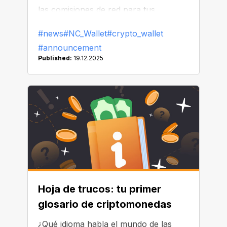
las comisiones de red para tus
transacciones.
#news
#NC_Wallet
#crypto_wallet
#announcement
Published:
19.12.2025
Hoja de trucos: tu primer
glosario de criptomonedas
¿Qué idioma habla el mundo de las