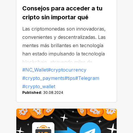
Consejos para acceder a tu
cripto sin importar qué
Las criptomonedas son innovadoras,
convenientes y descentralizadas. Las
mentes más brillantes en tecnología
han estado impulsando la tecnología
blockchain, atrayendo miles de
#NC_Wallet
#cryptocurrency
millones en inversiones. Sin embargo,
#crypto_payments
#tips
#Telegram
¿cómo es que las criptomonedas están
#crypto_wallet
cayendo en una zona gris en algunos
Published:
30.08.2024
países, y Google y Apple están
eliminando las aplicaciones de
criptomonedas de sus tiendas?