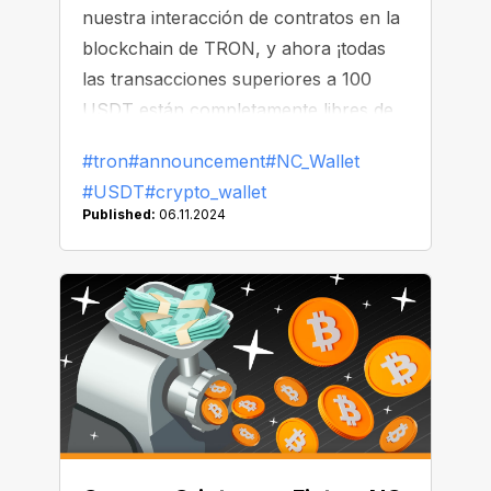
nuestra interacción de contratos en la
blockchain de TRON, y ahora ¡todas
las transacciones superiores a 100
USDT están completamente libres de
comisiones! Además, también hemos
#tron
#announcement
#NC_Wallet
reducido las comisiones en
#USDT
#crypto_wallet
transacciones más pequeñas,
Published:
06.11.2024
ayudándote a ahorrar aún más en
cada transferencia.