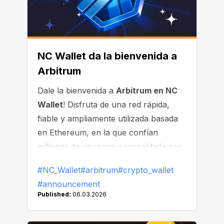
NC Wallet da la bienvenida a
Arbitrum
Dale la bienvenida a
Arbitrum en NC
Wallet
! Disfruta de una red rápida,
fiable y ampliamente utilizada basada
en Ethereum, en la que confían
millones de usuarios y respaldada por
un ecosistema en crecimiento de apps
#NC_Wallet
#arbitrum
#crypto_wallet
y tokens.
#announcement
Published:
06.03.2026