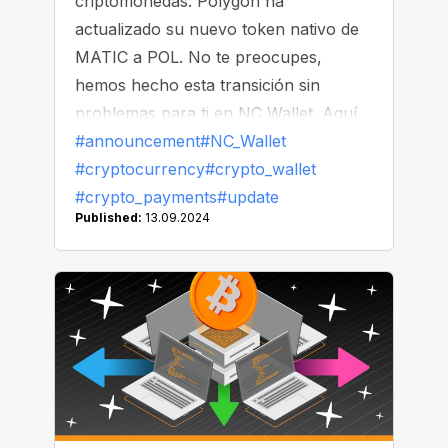
criptomonedas: Polygon ha
actualizado su nuevo token nativo de
MATIC a POL. No te preocupes,
hemos hecho esta transición sin
problemas para ti en NC Wallet. Aquí
está todo lo que necesitas saber.
#announcement
#NC_Wallet
#cryptocurrency
#crypto_wallet
#crypto_payments
#update
Published:
13.09.2024