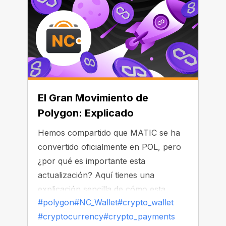
El Gran Movimiento de
Polygon: Explicado
Hemos compartido que MATIC se ha
convertido oficialmente en POL, pero
¿por qué es importante esta
actualización? Aquí tienes una
explicación sencilla de cómo esta
#polygon
#NC_Wallet
#crypto_wallet
actualización te afecta como usuario,
#cryptocurrency
#crypto_payments
y por qué POL podría convertirse en