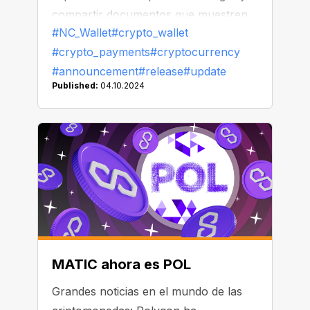
compartir documentos que muestren
#NC_Wallet
#crypto_wallet
su historial de transacciones al
#crypto_payments
#cryptocurrency
instante.
#announcement
#release
#update
Published:
04.10.2024
MATIC ahora es POL
Grandes noticias en el mundo de las