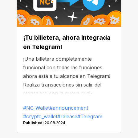
¡Tu billetera, ahora integrada
en Telegram!
¡Una billetera completamente
funcional con todas las funciones
ahora está a tu alcance en Telegram!
Realiza transacciones sin salir del
mensajero con la nueva mini-
aplicación NC Wallet. Esto es lo que
#NC_Wallet
#announcement
ofrece:
#crypto_wallet
#release
#Telegram
Published:
20.08.2024