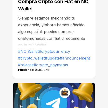
Compra Cripto con Fiat en NC
Wallet
Siempre estamos mejorando tu
experiencia, y ahora hemos añadido
algo especial: puedes comprar
criptomonedas con fiat directamente
en la NC Wallet!
#NC_Wallet
#cryptocurrency
#crypto_wallet
#update
#announcement
#release
#crypto_payments
Published:
01.11.2024