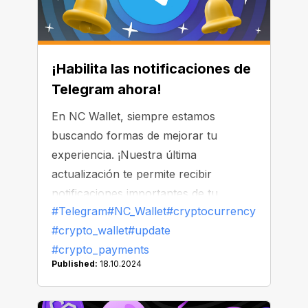
¡Habilita las notificaciones de
Telegram ahora!
En NC Wallet, siempre estamos
buscando formas de mejorar tu
experiencia. ¡Nuestra última
actualización te permite recibir
notificaciones importantes de tu
#Telegram
#NC_Wallet
#cryptocurrency
cuenta directamente a través de
#crypto_wallet
#update
Telegram!
#crypto_payments
Published:
18.10.2024