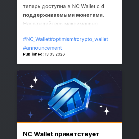
теперь доступна в NC Wallet с
4
поддерживаемыми монетами
.
Наслаждайтесь максимально
быстрыми и плавными
#NC_Wallet
#optimism
#crypto_wallet
транзакциями с минимальным
#announcement
ожиданием!
Published:
13.03.2026
NC Wallet приветствует