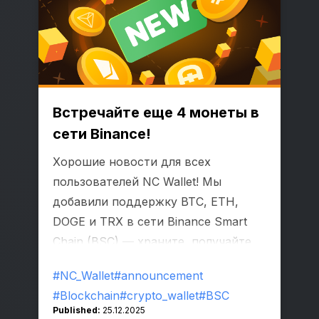
Встречайте еще 4 монеты в
сети Binance!
Хорошие новости для всех
пользователей NC Wallet! Мы
добавили поддержку BTC, ETH,
DOGE и TRX в сети Binance Smart
Chain (BSC) — храните, получайте,
отправляйте, и обменивайте крипту
#NC_Wallet
#announcement
в одном приложении!
#Blockchain
#crypto_wallet
#BSC
Published:
25.12.2025