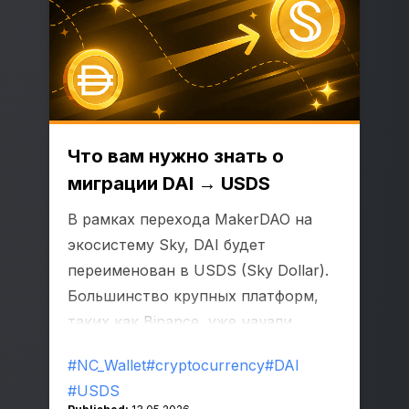
Что вам нужно знать о
миграции DAI → USDS
В рамках перехода MakerDAO на
экосистему Sky, DAI будет
переименован в USDS (Sky Dollar).
Большинство крупных платформ,
таких как Binance, уже начали
заменять или исключать DAI из
#NC_Wallet
#cryptocurrency
#DAI
листинга.
#USDS