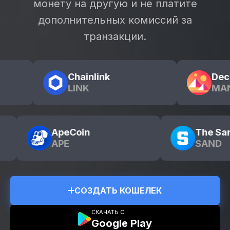
монету на другую и не платите
дополнительных комиссий за
транзакции.
pped Bitcoin
Chainlink
TC
LINK
ApeCoin
The Sandbox
APE
SAND
СОЗДАТЬ КОШЕЛЕК
СКАЧАТЬ С
Google Play