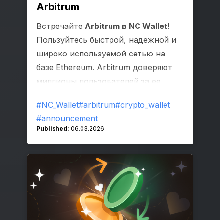
Arbitrum
Встречайте
Arbitrum в NC Wallet
!
Пользуйтесь быстрой, надежной и
широко используемой сетью на
базе Ethereum. Arbitrum доверяют
миллионы пользователей за ее
удобную и развивающуюся
#NC_Wallet
#arbitrum
#crypto_wallet
экосистему приложений и токенов.
#announcement
Published:
06.03.2026