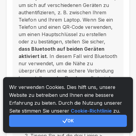
um sich auf verschiedenen Geräten zu
authentifizieren, z. B. zwischen Ihrem
Telefon und Ihrem Laptop. Wenn Sie ein
Telefon und einen QR-Code verwenden,
um einen Hauptschlüssel zu erstellen
oder zu bestätigen, stellen Sie sicher,
dass Bluetooth auf beiden Geräten
aktiviert ist
. In diesem Fall wird Bluetooth
nur verwendet, um die Nähe zu
überprüfen und eine sichere Verbindung
herzustellen — der Passkey selbst wird
niemals über Bluetooth übertragen.
Wir verwenden Cookies. Dies hilft uns, unsere
Website zu betreiben und Ihnen eine bessere
Erfahrung zu bieten. Durch die Nutzung unserer
Wie richte ich einen Passkey ein?
Seite stimmen Sie unserer
Cookie-Richtlinie
zu.
So aktivieren Sie eine Passkey:
OK
Öffnen Sie NC Wallet.
Tippen Sie auf die drei Linien >