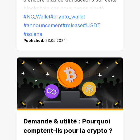
blockchain car nous avons ajouté
#NC_Wallet
#crypto_wallet
l'USDT à Solana !
#announcement
#release
#USDT
#solana
Published:
23.05.2024
Demande & utilité : Pourquoi
comptent-ils pour la crypto ?