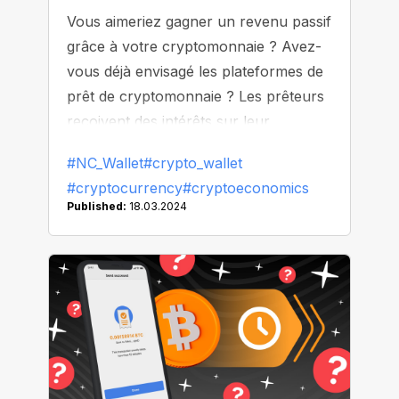
Vous aimeriez gagner un revenu passif
grâce à votre cryptomonnaie ? Avez-
vous déjà envisagé les plateformes de
prêt de cryptomonnaie ? Les prêteurs
reçoivent des intérêts sur leur
cryptomonnaie, comme c'est le cas
#NC_Wallet
#crypto_wallet
avec les comptes d'épargne
#cryptocurrency
#cryptoeconomics
traditionnels. Décortiquons tout cela
Published:
18.03.2024
avec NC Wallet et découvrons
comment faire fructifier votre
cryptomonnaie !