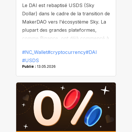
Le DAI est rebaptisé USDS (Sky
Dollar) dans le cadre de la transition de
MakerDAO vers l'écosystème Sky. La
plupart des grandes plateformes,
comme Binance, ont déjà commencé à
remplacer ou à retirer le DAI de leur
#NC_Wallet
#cryptocurrency
#DAI
liste.
#USDS
Publié :
13.05.2026