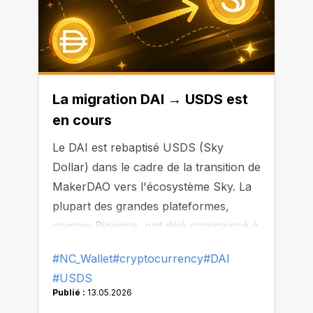
La migration DAI → USDS est
en cours
Le DAI est rebaptisé USDS (Sky
Dollar) dans le cadre de la transition de
MakerDAO vers l'écosystème Sky. La
plupart des grandes plateformes,
comme Binance, ont déjà commencé à
remplacer ou à retirer le DAI de leur
#NC_Wallet
#cryptocurrency
#DAI
liste.
#USDS
Publié :
13.05.2026