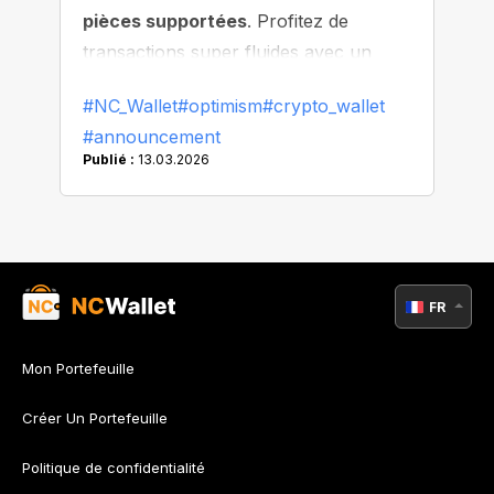
pièces supportées
. Profitez de
transactions super fluides avec un
minimum d'attente !
#NC_Wallet
#optimism
#crypto_wallet
#announcement
Publié :
13.03.2026
FR
Mon Portefeuille
Créer Un Portefeuille
Politique de confidentialité