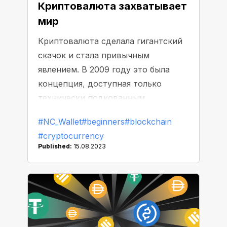
Криптовалюта захватывает
мир
Криптовалюта сделала гигантский
скачок и стала привычным
явлением. В 2009 году это была
концепция, доступная только
технически подкованным
экспертам. Сегодня люди во всех
#NC_Wallet
#beginners
#blockchain
уголках земного шара используют
#cryptocurrency
ее каждый день.
Published:
15.08.2023