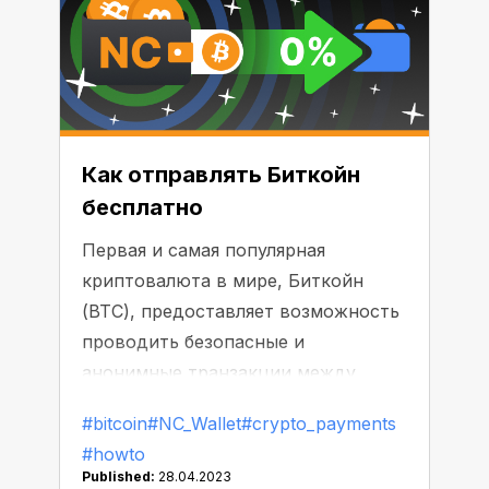
действительно безопасном месте?
Какие методы используют
различные криптокошельки для
того, чтобы обеспечить
сохранность средств? Давайте
разберемся вместе!
Как отправлять Биткойн
бесплатно
Первая и самая популярная
криптовалюта в мире, Биткойн
(BTC), предоставляет возможность
проводить безопасные и
анонимные транзакции между
пользователями без участия
#bitcoin
#NC_Wallet
#crypto_payments
посредников. Но знакомы ли вы с
#howto
тем фактом, что пользование
Published:
28.04.2023