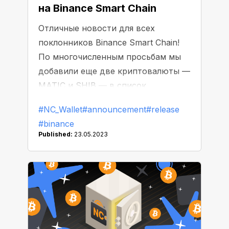
на Binance Smart Chain
Отличные новости для всех
поклонников Binance Smart Chain!
По многочисленным просьбам мы
добавили еще две криптовалюты —
MATIC и SHIB — в список
поддерживаемых монет на BSC.
#NC_Wallet
#announcement
#release
Теперь вы можете совершать
#binance
транзакции без комиссии с этими
Published:
23.05.2023
активами, используя проверенный
и надежный NC Wallet.