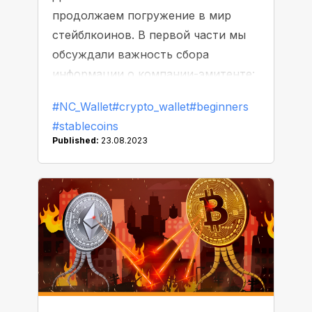
продолжаем погружение в мир
стейблкоинов. В первой части мы
обсуждали важность сбора
информации о компании-эмитенте:
ее бизнес-модели, юрисдикции,
#NC_Wallet
#crypto_wallet
#beginners
законах и регуляторах. Сегодня
#stablecoins
расскажем еще о трех моментах,
Published:
23.08.2023
которые нужно принять во
внимание.