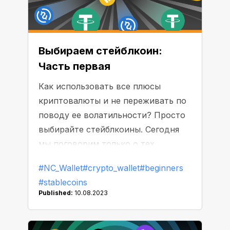
Выбираем стейблкоин:
Часть первая
Как использовать все плюсы
криптовалюты и не переживать по
поводу ее волатильности? Просто
выбирайте стейблкоины. Сегодня
мы поговорим только о тех
стейблкоинах, которые обеспечены
#NC_Wallet
#crypto_wallet
#beginners
другими ценными активами.
#stablecoins
Стоимость таких токенов
Published:
10.08.2023
привязана либо к традиционным
деньгам (доллар, евро, золото,