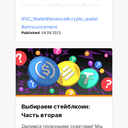
владелец стейблкоина от Binance,
вам не о чем беспокоиться. Вы
#NC_Wallet
#binance
#crypto_wallet
можете обменять BUSD в NC Wallet
#announcement
до этого времени — без
Published:
04.09.2023
ограничений и комиссии.
Выбираем стейблкоин:
Часть вторая
Делимся полезными советами! Мы