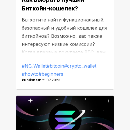
Биткойн-кошелек?
Вы хотите найти функциональный,
безопасный и удобный кошелек для
биткойнов? Возможно, вас также
интересуют низкие комиссии?
Когда впервые покупаете BTC, вам
может быть сложно определить,
#NC_Wallet
#bitcoin
#crypto_wallet
какой кошелек будет отвечать всем
#howto
#beginners
требованиям, но мы готовы помочь
Published:
21.07.2023
вам сделать правильный выбор!