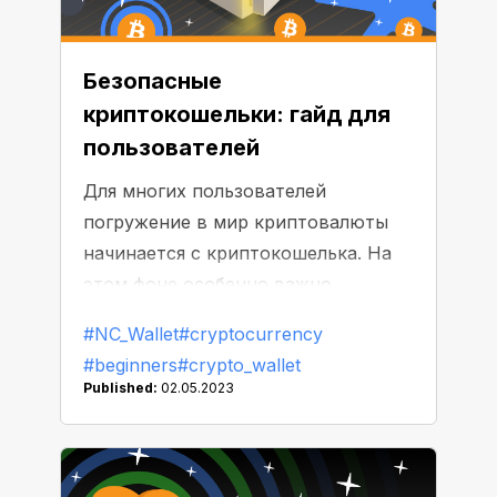
Безопасные
криптокошельки: гайд для
пользователей
Для многих пользователей
погружение в мир криптовалюты
начинается с криптокошелька. На
этом фоне особенно важно
подойти к выбору наиболее
#NC_Wallet
#cryptocurrency
подходящего персонального
#beginners
#crypto_wallet
сервиса, который мог бы
Published:
02.05.2023
послужить защитой для ваших
активов. Но как убедиться, что
сбережения хранятся в