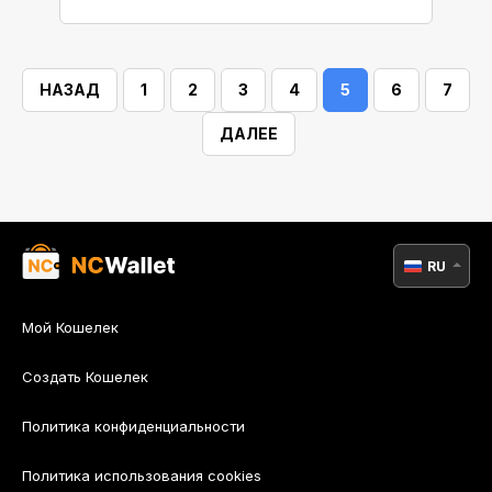
блокчейна предусматривает оплату
комиссий за транзакции? Что, если
существует способ отказаться от
НАЗАД
1
2
3
4
5
6
7
дополнительных расходов?
Давайте выясним, как вы можете
ДАЛЕЕ
получить выгоду от
функциональности Биткоина, и в то
же самое время оставить
комиссионные издержки в
RU
прошлом.
Мой Кошелек
Создать Кошелек
Политика конфиденциальности
Политика использования cookies