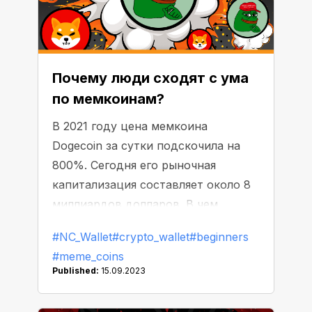
Почему люди сходят с ума
по мемкоинам?
В 2021 году цена мемкоина
Dogecoin за сутки подскочила на
800%. Сегодня его рыночная
капитализация составляет около 8
миллиардов долларов. В чем
причина такого комического роста
#NC_Wallet
#crypto_wallet
#beginners
и в чем феномен мемкоинов?
#meme_coins
Published:
15.09.2023