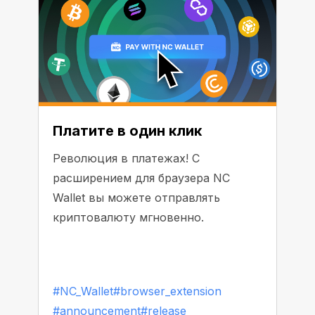
облигации), либо к другим
криптовалютам. Самые известные
«стабильные» монеты такого типа:
Tether (USDT), USD Coin (USDC),
DAI и Binance USD (BUSD). В этой
статье мы расскажем о том, на что
обратить внимание при выборе.
Платите в один клик
Революция в платежах! С
расширением для браузера NC
Wallet вы можете отправлять
криптовалюту мгновенно.
#NC_Wallet
#browser_extension
#announcement
#release