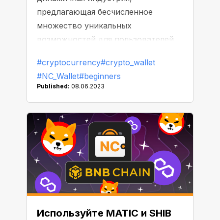
предлагающая бесчисленное
множество уникальных
возможностей для пользователей.
Но будучи новичком в этой
#cryptocurrency
#crypto_wallet
области, вам может быть непросто
#NC_Wallet
#beginners
определиться с выбором из
Published:
08.06.2023
нескольких тысяч различных
активов. Мы составили список 5
лучших криптовалют, согласно
рыночной капитализации, с
которых вы можете начать свое
крипто-путешествие.
Используйте MATIC и SHIB