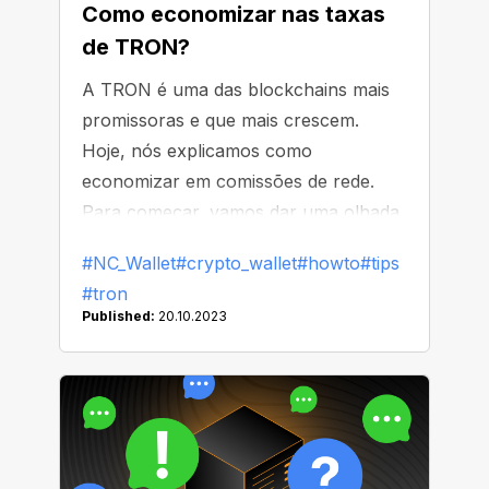
Como economizar nas taxas
de TRON?
A TRON é uma das blockchains mais
promissoras e que mais crescem.
Hoje, nós explicamos como
economizar em comissões de rede.
Para começar, vamos dar uma olhada
nos tipos de taxas na TRON.
#NC_Wallet
#crypto_wallet
#howto
#tips
#tron
Published:
20.10.2023