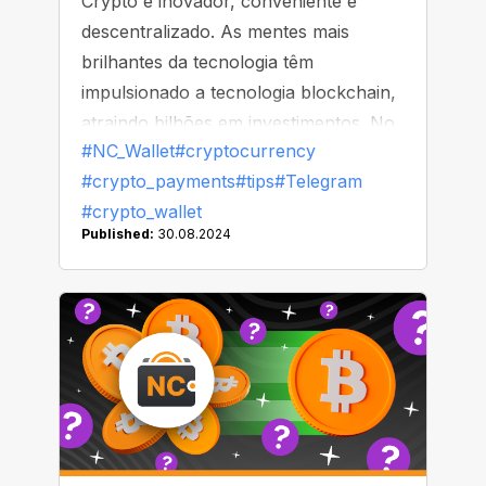
Crypto é inovador, conveniente e
descentralizado. As mentes mais
brilhantes da tecnologia têm
impulsionado a tecnologia blockchain,
atraindo bilhões em investimentos. No
#NC_Wallet
#cryptocurrency
entanto, por que o crypto está caindo
#crypto_payments
#tips
#Telegram
na zona cinzenta em alguns países, e
#crypto_wallet
Google e Apple estão removendo
Published:
30.08.2024
aplicativos de crypto de suas lojas?