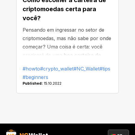
Como escolher a carteira de
criptomoedas certa para
você?
Pensando em ingressar no setor de
criptomoedas, mas não sabe por onde
começar? Uma coisa é certa: você
precisará de uma
boa carteira de
criptomoedas
. Caso não saiba ao
#howto
#crypto_wallet
#NC_Wallet
#tips
certo como escolher uma, este artigo
#beginners
é para você: aqui vamos discutir o
Published:
15.10.2022
necessário para fazer a escolha certa
e encontrar a melhor carteira para
você. Vamos lá!