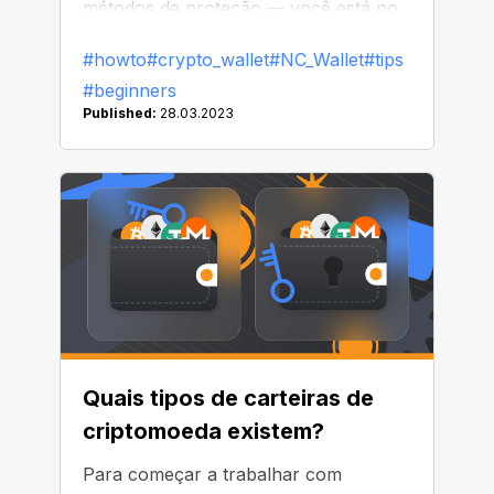
métodos de proteção — você está no
lugar certo! Neste artigo, discutiremos
#howto
#crypto_wallet
#NC_Wallet
#tips
todas as maneiras de garantir a
#beginners
segurança de suas criptomoedas na
Published:
28.03.2023
carteira para que você possa
finalmente ficar livre de todas as
preocupações!
Quais tipos de carteiras de
criptomoeda existem?
Para começar a trabalhar com