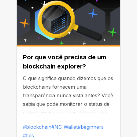
engraçados).
Por que você precisa de um
blockchain explorer?
O que significa quando dizemos que os
blockchains fornecem uma
transparência nunca vista antes? Você
sabia que pode monitorar o status de
cada transação processada em uma
rede descentralizada sem
#blockchain
#NC_Wallet
#beginners
envolvimento de terceiros? Esse e
#tips