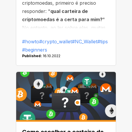
criptomoedas, primeiro é preciso
responder: "
qual carteira de
criptomoedas é a certa para mim?
"
No entanto, ao ler sobre elas, muitas
pessoas percebem que a escolha não
#howto
#crypto_wallet
#NC_Wallet
#tips
é tão simples quanto parece. Por isso,
#beginners
vamos examinar melhor quais os tipos
Published:
16.10.2022
de carteira e qual a certa para você.