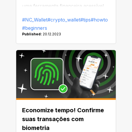
uma ferramenta financeira acessível,
perfeita para iniciantes e especialistas.
#NC_Wallet
#crypto_wallet
#tips
#howto
Basta ver como você pode ganhar
#beginners
com ela e não gastar nada com
Published:
20.12.2023
comissões!
Economize tempo! Confirme
suas transações com
biometria