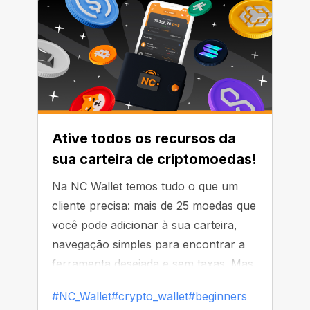
do Bitcoin, mas outras redes o
adotaram. Ele atua como ponto de
trânsito entre a carteira do usuário e a
blockchain.
Ative todos os recursos da
sua carteira de criptomoedas!
Na NC Wallet temos tudo o que um
cliente precisa: mais de 25 moedas que
você pode adicionar à sua carteira,
navegação simples para encontrar a
ferramenta desejada e sem taxas. Mas
temos algumas coisas adicionais que
#NC_Wallet
#crypto_wallet
#beginners
desejamos compartilhar com você.