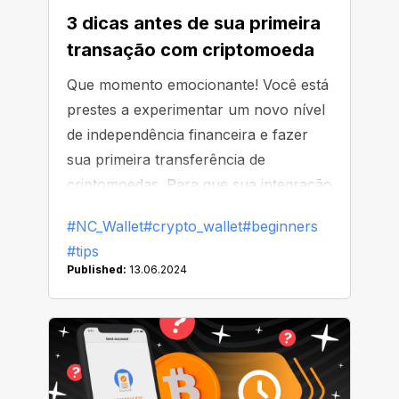
3 dicas antes de sua primeira
transação com criptomoeda
Que momento emocionante! Você está
prestes a experimentar um novo nível
de independência financeira e fazer
sua primeira transferência de
criptomoedas. Para que sua integração
seja tranquila e agradável, reserve
#NC_Wallet
#crypto_wallet
#beginners
alguns minutos para ler isto.
#tips
Published:
13.06.2024