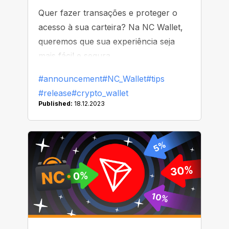
Quer fazer transações e proteger o
acesso à sua carteira? Na NC Wallet,
queremos que sua experiência seja
mais fácil e segura.
#announcement
#NC_Wallet
#tips
#release
#crypto_wallet
Published:
18.12.2023