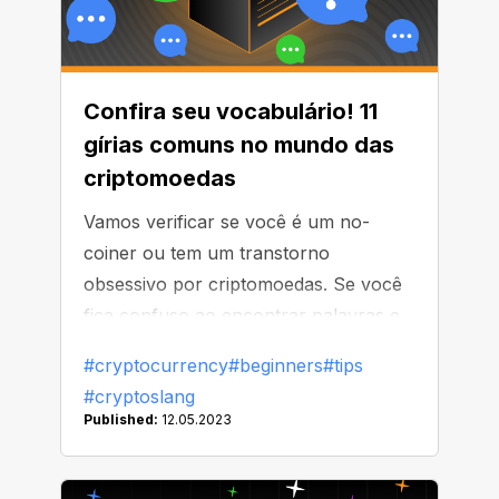
Confira seu vocabulário! 11
gírias comuns no mundo das
criptomoedas
Vamos verificar se você é um no-
coiner ou tem um transtorno
obsessivo por criptomoedas. Se você
fica confuso ao encontrar palavras e
abreviações estranhas em inglês
#cryptocurrency
#beginners
#tips
durante sua jornada cripto, tenha
#cryptoslang
certeza de que não está sozinho. A NC
Published:
12.05.2023
Wallet está aqui para esclarecer esses
termos misteriosos (e, às vezes,