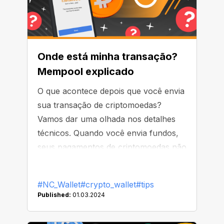
Onde está minha transação?
Mempool explicado
O que acontece depois que você envia
sua transação de criptomoedas?
Vamos dar uma olhada nos detalhes
técnicos. Quando você envia fundos,
seus pagamentos de criptomoedas não
são confirmados imediatamente; eles
vão para um mempool, uma "sala de
#NC_Wallet
#crypto_wallet
#tips
espera" para transações não
Published:
01.03.2024
confirmadas. Originalmente, o conceito
de mempool apareceu na blockchain